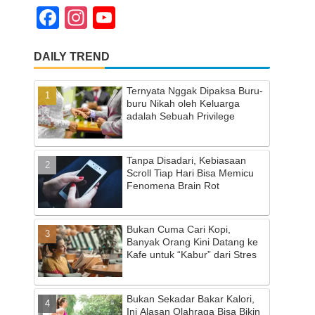
F
In
Y
a
st
o
DAILY TREND
c
a
u
e
gr
T
Ternyata Nggak Dipaksa Buru-
b
a
u
buru Nikah oleh Keluarga
adalah Sebuah Privilege
o
m
b
o
e
Tanpa Disadari, Kebiasaan
k
C
Scroll Tiap Hari Bisa Memicu
Fenomena Brain Rot
h
a
Bukan Cuma Cari Kopi,
n
Banyak Orang Kini Datang ke
Kafe untuk “Kabur” dari Stres
n
el
Bukan Sekadar Bakar Kalori,
Ini Alasan Olahraga Bisa Bikin