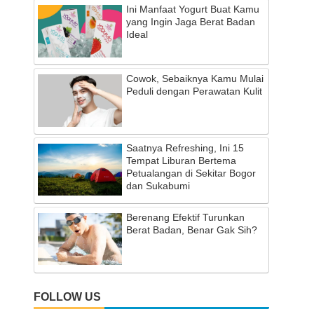
Ini Manfaat Yogurt Buat Kamu
yang Ingin Jaga Berat Badan
Ideal
Cowok, Sebaiknya Kamu Mulai
Peduli dengan Perawatan Kulit
Saatnya Refreshing, Ini 15
Tempat Liburan Bertema
Petualangan di Sekitar Bogor
dan Sukabumi
Berenang Efektif Turunkan
Berat Badan, Benar Gak Sih?
FOLLOW US