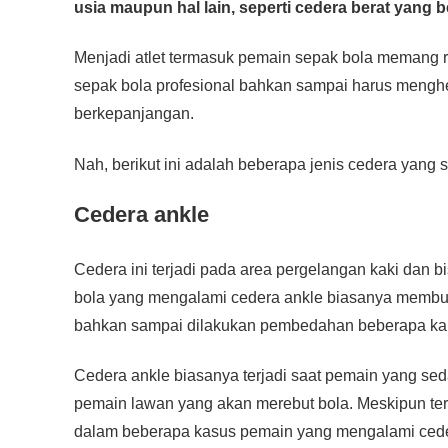
usia maupun hal lain, seperti cedera berat yang 
b
A
n
Li
o
p
g
n
Menjadi atlet termasuk pemain sepak bola memang 
o
p
er
k
sepak bola profesional bahkan sampai harus menghent
berkepanjangan.
k
Nah, berikut ini adalah beberapa jenis cedera yang 
Cedera ankle
Cedera ini terjadi pada area pergelangan kaki dan b
bola yang mengalami cedera ankle biasanya memb
bahkan sampai dilakukan pembedahan beberapa kali
Cedera ankle biasanya terjadi saat pemain yang s
pemain lawan yang akan merebut bola. Meskipun t
dalam beberapa kasus pemain yang mengalami ceder