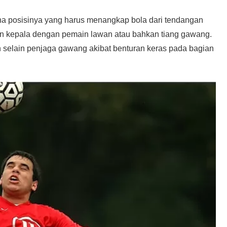
ena posisinya yang harus menangkap bola dari tendangan
ian kepala dengan pemain lawan atau bahkan tiang gawang.
n selain penjaga gawang akibat benturan keras pada bagian