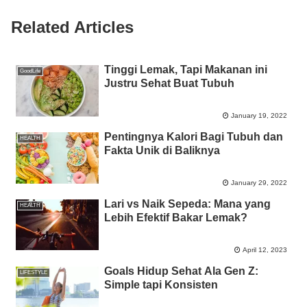
o
p
er
k
Related Articles
k
Tinggi Lemak, Tapi Makanan ini
GoodLife
Justru Sehat Buat Tubuh
January 19, 2022
Pentingnya Kalori Bagi Tubuh dan
HEALTH
Fakta Unik di Baliknya
January 29, 2022
Lari vs Naik Sepeda: Mana yang
HEALTH
Lebih Efektif Bakar Lemak?
April 12, 2023
Goals Hidup Sehat Ala Gen Z:
LIFESTYLE
Simple tapi Konsisten