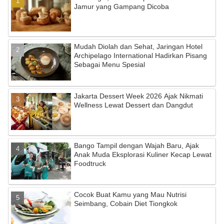
b
a
u
Jamur yang Gampang Dicoba
o
m
b
o
e
Mudah Diolah dan Sehat, Jaringan Hotel
k
C
Archipelago International Hadirkan Pisang
Sebagai Menu Spesial
h
a
Jakarta Dessert Week 2026 Ajak Nikmati
n
Wellness Lewat Dessert dan Dangdut
n
el
Bango Tampil dengan Wajah Baru, Ajak
Anak Muda Eksplorasi Kuliner Kecap Lewat
Foodtruck
Cocok Buat Kamu yang Mau Nutrisi
Seimbang, Cobain Diet Tiongkok