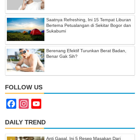
Saatnya Refreshing, Ini 15 Tempat Liburan
Bertema Petualangan di Sekitar Bogor dan
Sukabumi
Berenang Efektif Turunkan Berat Badan,
Benar Gak Sih?
FOLLOW US
F
In
Y
a
st
o
c
a
u
DAILY TREND
e
gr
T
Anti Gagal, Ini 5 Resep Masakan Dari