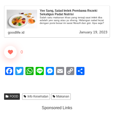
Yee Sang, Salad Imlek Pembawa Rezeki
Sekaligus Padat Nutrisi
Salah satu makanan khas yang tersaji saat imlek tiba
adalah yee sang atau yu sheng. Hidangan salad lezat
dengan porsi besar ini sarat filosofi dan gizi. Apa saja?
January 19, 2023
goodlife.id
0
F
T
W
Li
M
E
C
S
a
wi
h
n
e
m
o
h
c
tt
at
e
ss
ail
p
ar
e
er
s
e
y
e
FOOD
Info Kesehatan
Makanan
b
A
n
Li
Sponsored Links
o
p
g
n