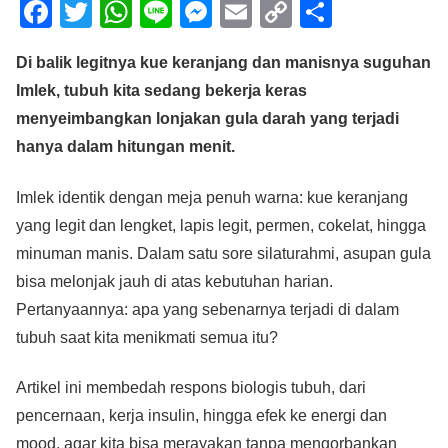
F
T
W
Li
M
E
C
S
a
wi
h
n
e
m
o
h
Di balik legitnya kue keranjang dan manisnya suguhan
c
tt
at
e
ss
ail
p
ar
Imlek, tubuh kita sedang bekerja keras
e
er
s
e
y
e
menyeimbangkan lonjakan gula darah yang terjadi
b
A
n
Li
hanya dalam hitungan menit.
o
p
g
n
o
p
er
k
Imlek identik dengan meja penuh warna: kue keranjang
yang legit dan lengket, lapis legit, permen, cokelat, hingga
k
minuman manis. Dalam satu sore silaturahmi, asupan gula
bisa melonjak jauh di atas kebutuhan harian.
Pertanyaannya: apa yang sebenarnya terjadi di dalam
tubuh saat kita menikmati semua itu?
Artikel ini membedah respons biologis tubuh, dari
pencernaan, kerja insulin, hingga efek ke energi dan
mood, agar kita bisa merayakan tanpa mengorbankan