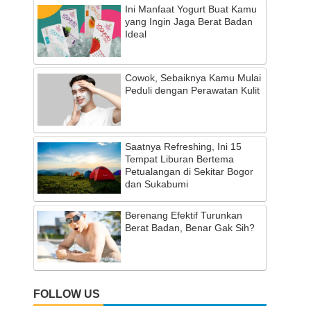
Ini Manfaat Yogurt Buat Kamu
yang Ingin Jaga Berat Badan
Ideal
Cowok, Sebaiknya Kamu Mulai
Peduli dengan Perawatan Kulit
Saatnya Refreshing, Ini 15
Tempat Liburan Bertema
Petualangan di Sekitar Bogor
dan Sukabumi
Berenang Efektif Turunkan
Berat Badan, Benar Gak Sih?
FOLLOW US