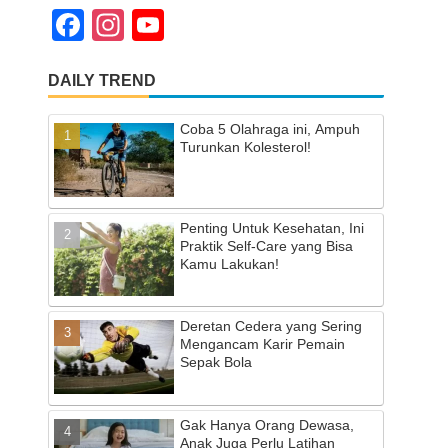
F
In
Y
a
st
o
DAILY TREND
c
a
u
e
gr
T
Coba 5 Olahraga ini, Ampuh
b
a
u
Turunkan Kolesterol!
o
m
b
o
e
Penting Untuk Kesehatan, Ini
k
C
Praktik Self-Care yang Bisa
Kamu Lakukan!
h
a
Deretan Cedera yang Sering
n
Mengancam Karir Pemain
Sepak Bola
n
el
Gak Hanya Orang Dewasa,
Anak Juga Perlu Latihan