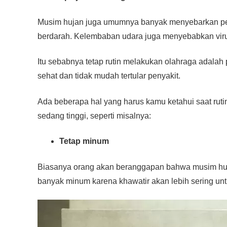
b
A
n
Li
o
p
g
n
Musim hujan juga umumnya banyak menyebarkan penya
o
p
er
k
berdarah. Kelembaban udara juga menyebabkan vir
k
Itu sebabnya tetap rutin melakukan olahraga adalah 
sehat dan tidak mudah tertular penyakit.
Ada beberapa hal yang harus kamu ketahui saat ruti
sedang tinggi, seperti misalnya:
Tetap minum
Biasanya orang akan beranggapan bahwa musim huja
banyak minum karena khawatir akan lebih sering untu