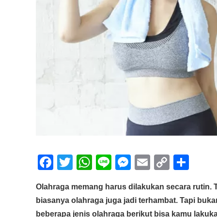
F
T
W
Li
M
E
C
S
a
wi
h
n
e
m
o
h
Olahraga memang harus dilakukan secara rutin. T
c
tt
at
e
ss
ail
p
ar
biasanya olahraga juga jadi terhambat. Tapi buka
e
er
s
e
y
e
beberapa jenis olahraga berikut bisa kamu lakuk