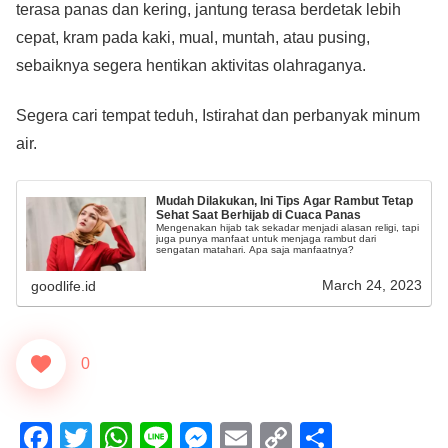
terasa panas dan kering, jantung terasa berdetak lebih
cepat, kram pada kaki, mual, muntah, atau pusing,
sebaiknya segera hentikan aktivitas olahraganya.
Segera cari tempat teduh, Istirahat dan perbanyak minum
air.
Mudah Dilakukan, Ini Tips Agar Rambut Tetap
Sehat Saat Berhijab di Cuaca Panas
Mengenakan hijab tak sekadar menjadi alasan religi, tapi
juga punya manfaat untuk menjaga rambut dari
sengatan matahari. Apa saja manfaatnya?
March 24, 2023
goodlife.id
0
F
T
W
Li
M
E
C
S