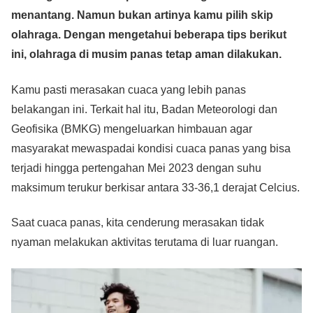
c
tt
at
e
ss
ail
p
ar
menantang. Namun bukan artinya kamu pilih skip
e
er
s
e
y
e
olahraga. Dengan mengetahui beberapa tips berikut
b
A
n
Li
ini, olahraga di musim panas tetap aman dilakukan.
o
p
g
n
o
p
er
k
Kamu pasti merasakan cuaca yang lebih panas
belakangan ini. Terkait hal itu, Badan Meteorologi dan
k
Geofisika (BMKG) mengeluarkan himbauan agar
masyarakat mewaspadai kondisi cuaca panas yang bisa
terjadi hingga pertengahan Mei 2023 dengan suhu
maksimum terukur berkisar antara 33-36,1 derajat Celcius.
Saat cuaca panas, kita cenderung merasakan tidak
nyaman melakukan aktivitas terutama di luar ruangan.