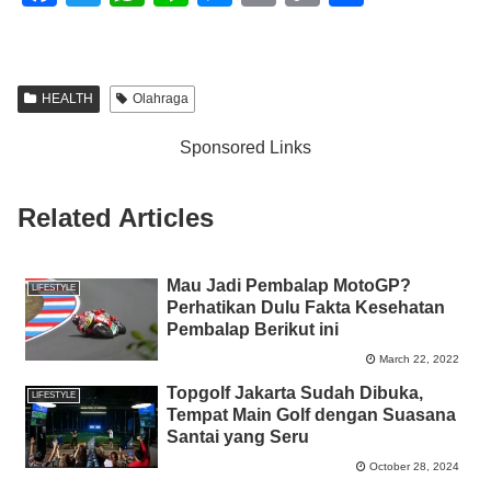
a
wi
h
n
e
m
o
h
c
tt
at
e
ss
ail
p
ar
e
er
s
e
y
e
HEALTH
Olahraga
b
A
n
Li
Sponsored Links
o
p
g
n
o
p
er
k
Related Articles
k
Mau Jadi Pembalap MotoGP?
LIFESTYLE
Perhatikan Dulu Fakta Kesehatan
Pembalap Berikut ini
March 22, 2022
Topgolf Jakarta Sudah Dibuka,
LIFESTYLE
Tempat Main Golf dengan Suasana
Santai yang Seru
October 28, 2024