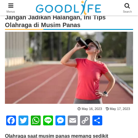
Menus
Search
Jangan Jadikan Halangan, Ini Tips
Olahraga di Musim Panas
May 16, 2023
May 17, 2023
F
T
W
Li
M
E
C
S
a
wi
h
n
e
m
o
h
Olahraga saat musim panas memang sedikit