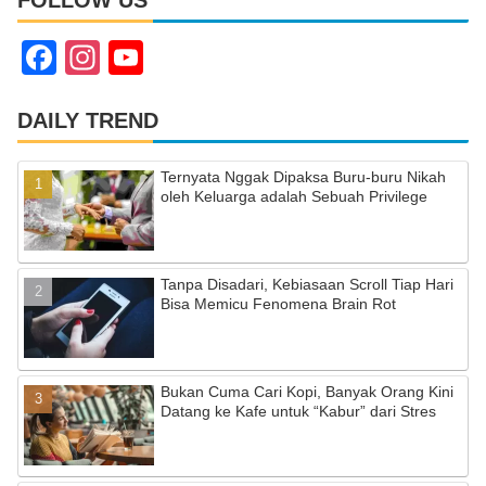
F
In
Y
a
st
o
c
a
u
DAILY TREND
e
gr
T
Ternyata Nggak Dipaksa Buru-buru Nikah
b
a
u
oleh Keluarga adalah Sebuah Privilege
o
m
b
o
e
Tanpa Disadari, Kebiasaan Scroll Tiap Hari
k
C
Bisa Memicu Fenomena Brain Rot
h
a
Bukan Cuma Cari Kopi, Banyak Orang Kini
n
Datang ke Kafe untuk “Kabur” dari Stres
n
el