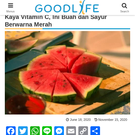
Menus
Search
Kaya Vitamin C, Ini Buah dan Sayur
Berwarna Merah
June 18, 2020
November 15, 2020
F
T
W
Li
M
E
C
S