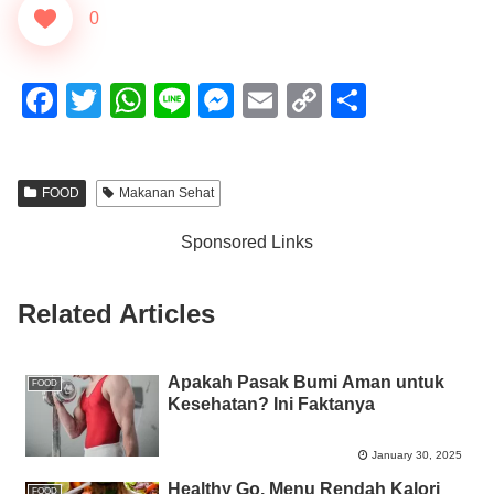
0
F
T
W
Li
M
E
C
S
a
wi
h
n
e
m
o
h
c
tt
at
e
ss
ail
p
ar
FOOD
Makanan Sehat
e
er
s
e
y
e
b
A
n
Li
Sponsored Links
o
p
g
n
o
p
er
k
Related Articles
k
Apakah Pasak Bumi Aman untuk
FOOD
Kesehatan? Ini Faktanya
January 30, 2025
Healthy Go, Menu Rendah Kalori
FOOD