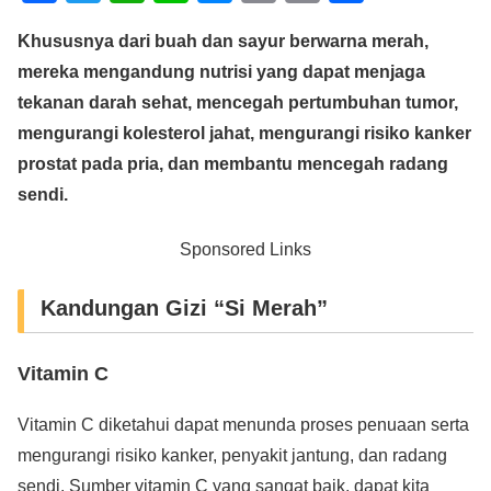
a
wi
h
n
e
m
o
h
Khususnya dari buah dan sayur berwarna merah,
c
tt
at
e
ss
ail
p
ar
mereka mengandung nutrisi yang dapat menjaga
e
er
s
e
y
e
tekanan darah sehat, mencegah pertumbuhan tumor,
b
A
n
Li
mengurangi kolesterol jahat, mengurangi risiko kanker
o
p
g
n
prostat pada pria, dan membantu mencegah radang
o
p
er
k
sendi.
k
Sponsored Links
Kandungan Gizi “Si Merah”
Vitamin C
Vitamin C diketahui dapat menunda proses penuaan serta
mengurangi risiko kanker, penyakit jantung, dan radang
sendi. Sumber vitamin C yang sangat baik, dapat kita