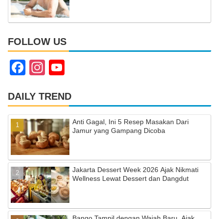
FOLLOW US
F
In
Y
a
st
o
c
a
u
DAILY TREND
e
gr
T
Anti Gagal, Ini 5 Resep Masakan Dari
b
a
u
Jamur yang Gampang Dicoba
o
m
b
o
e
Jakarta Dessert Week 2026 Ajak Nikmati
k
C
Wellness Lewat Dessert dan Dangdut
h
a
Bango Tampil dengan Wajah Baru, Ajak