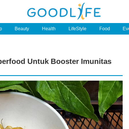
p
Beauty
Health
LifeStyle
Food
Ev
erfood Untuk Booster Imunitas