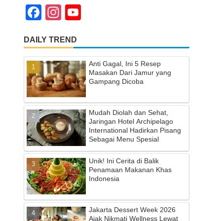
F
In
Y
a
st
o
DAILY TREND
c
a
u
e
gr
T
Anti Gagal, Ini 5 Resep
b
a
u
Masakan Dari Jamur yang
Gampang Dicoba
o
m
b
o
e
Mudah Diolah dan Sehat,
k
C
Jaringan Hotel Archipelago
International Hadirkan Pisang
h
Sebagai Menu Spesial
a
Unik! Ini Cerita di Balik
n
Penamaan Makanan Khas
Indonesia
n
el
Jakarta Dessert Week 2026
Ajak Nikmati Wellness Lewat