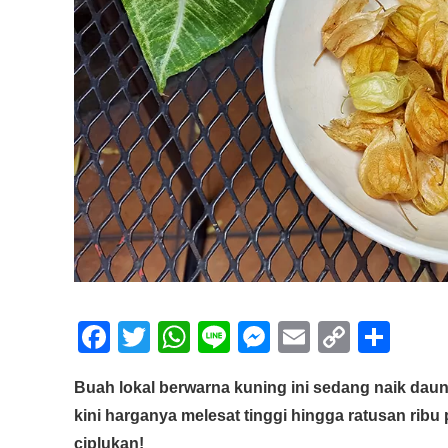
F
T
W
Li
M
E
C
S
a
wi
h
n
e
m
o
h
Buah lokal berwarna kuning ini sedang naik dau
c
tt
at
e
ss
ail
p
ar
kini harganya melesat tinggi hingga ratusan ribu 
e
er
s
e
y
e
ciplukan!