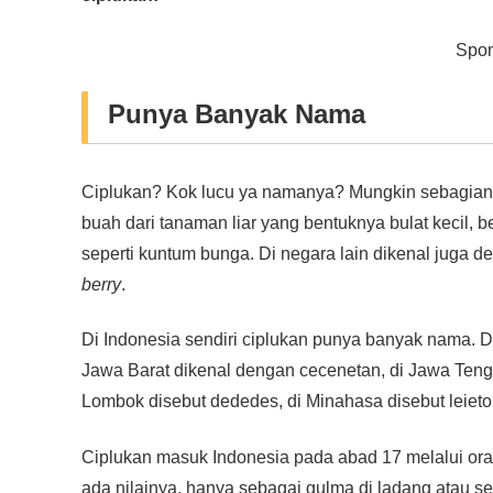
b
A
n
Li
o
p
g
n
Spon
o
p
er
k
Punya Banyak Nama
k
Ciplukan? Kok lucu ya namanya? Mungkin sebagian 
buah dari tanaman liar yang bentuknya bulat kecil, be
seperti kuntum bunga. Di negara lain dikenal juga 
berry
.
Di Indonesia sendiri ciplukan punya banyak nama. Di 
Jawa Barat dikenal dengan cecenetan, di Jawa Tenga
Lombok disebut dededes, di Minahasa disebut leieto
Ciplukan masuk Indonesia pada abad 17 melalui ora
ada nilainya, hanya sebagai gulma di ladang atau s