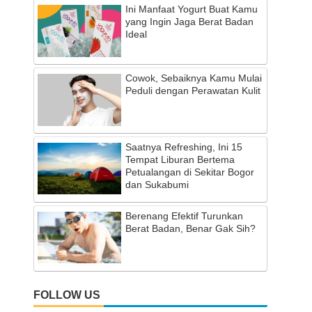
Ini Manfaat Yogurt Buat Kamu
yang Ingin Jaga Berat Badan
Ideal
Cowok, Sebaiknya Kamu Mulai
Peduli dengan Perawatan Kulit
Saatnya Refreshing, Ini 15
Tempat Liburan Bertema
Petualangan di Sekitar Bogor
dan Sukabumi
Berenang Efektif Turunkan
Berat Badan, Benar Gak Sih?
FOLLOW US