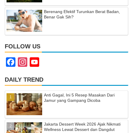
Berenang Efektif Turunkan Berat Badan,
Benar Gak Sih?
FOLLOW US
F
In
Y
a
st
o
c
a
u
DAILY TREND
e
gr
T
Anti Gagal, Ini 5 Resep Masakan Dari
b
a
u
Jamur yang Gampang Dicoba
o
m
b
o
e
Jakarta Dessert Week 2026 Ajak Nikmati
k
C
Wellness Lewat Dessert dan Dangdut