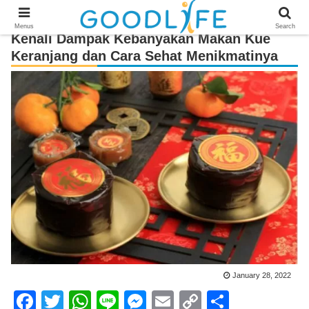
Menus
Search
Kenali Dampak Kebanyakan Makan Kue
Keranjang dan Cara Sehat Menikmatinya
January 28, 2022
F
T
W
Li
M
E
C
S