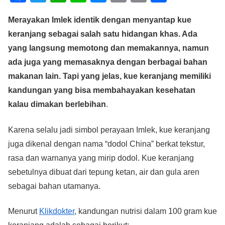
a
wi
h
n
e
m
o
h
Merayakan Imlek identik dengan menyantap kue
c
tt
at
e
ss
ail
p
ar
keranjang sebagai salah satu hidangan khas. Ada
e
er
s
e
y
e
yang langsung memotong dan memakannya, namun
b
A
n
Li
ada juga yang memasaknya dengan berbagai bahan
o
p
g
n
makanan lain. Tapi yang jelas, kue keranjang memiliki
o
p
er
k
kandungan yang bisa membahayakan kesehatan
k
kalau dimakan berlebihan
.
Karena selalu jadi simbol perayaan Imlek, kue keranjang
juga dikenal dengan nama “dodol China” berkat tekstur,
rasa dan warnanya yang mirip dodol. Kue keranjang
sebetulnya dibuat dari tepung ketan, air dan gula aren
sebagai bahan utamanya.
Menurut
Klikdokter
, kandungan nutrisi dalam 100 gram kue