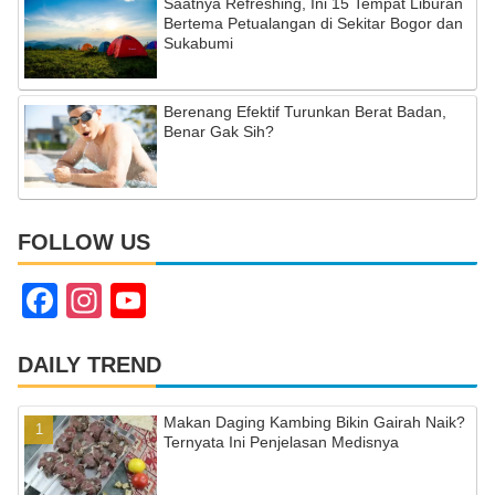
Saatnya Refreshing, Ini 15 Tempat Liburan
Bertema Petualangan di Sekitar Bogor dan
Sukabumi
Berenang Efektif Turunkan Berat Badan,
Benar Gak Sih?
FOLLOW US
F
In
Y
a
st
o
c
a
u
DAILY TREND
e
gr
T
Makan Daging Kambing Bikin Gairah Naik?
b
a
u
Ternyata Ini Penjelasan Medisnya
o
m
b