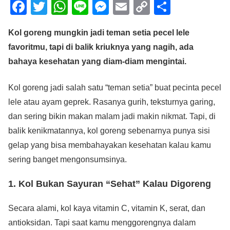
F
T
W
Li
M
E
C
S
a
wi
h
n
e
m
o
h
Kol goreng mungkin jadi teman setia pecel lele
c
tt
at
e
ss
ail
p
ar
favoritmu, tapi di balik kriuknya yang nagih, ada
e
er
s
e
y
e
bahaya kesehatan yang diam-diam mengintai.
b
A
n
Li
o
p
g
n
Kol goreng jadi salah satu “teman setia” buat pecinta pecel
o
p
er
k
lele atau ayam geprek. Rasanya gurih, teksturnya garing,
dan sering bikin makan malam jadi makin nikmat. Tapi, di
k
balik kenikmatannya, kol goreng sebenarnya punya sisi
gelap yang bisa membahayakan kesehatan kalau kamu
sering banget mengonsumsinya.
1. Kol Bukan Sayuran “Sehat” Kalau Digoreng
Secara alami, kol kaya vitamin C, vitamin K, serat, dan
antioksidan. Tapi saat kamu menggorengnya dalam