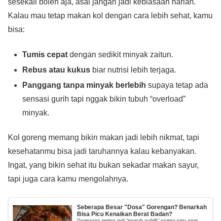
sesekali boleh aja, asal jangan jadi kebiasaan harian.
Kalau mau tetap makan kol dengan cara lebih sehat, kamu
bisa:
Tumis cepat
dengan sedikit minyak zaitun.
Rebus atau kukus
biar nutrisi lebih terjaga.
Panggang tanpa minyak berlebih
supaya tetap ada
sensasi gurih tapi nggak bikin tubuh “overload”
minyak.
Kol goreng memang bikin makan jadi lebih nikmat, tapi
kesehatanmu bisa jadi taruhannya kalau kebanyakan.
Ingat, yang bikin sehat itu bukan sekadar makan sayur,
tapi juga cara kamu mengolahnya.
Seberapa Besar "Dosa" Gorengan? Benarkah
Bisa Picu Kenaikan Berat Badan?
Gorengan sering jadi “musuh publik” nomor satu saat