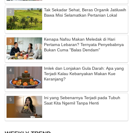
o
e
Tak Sekadar Sehat, Beras Organik Jatiluwih
k
C
Bawa Misi Selamatkan Pertanian Lokal
h
a
Kenapa Nafsu Makan Meledak di Hari
n
Pertama Lebaran? Ternyata Penyebabnya
n
Bukan Cuma "Balas Dendam"
el
Imlek dan Lonjakan Gula Darah: Apa yang
Terjadi Kalau Kebanyakan Makan Kue
Keranjang?
Ini yang Sebenarnya Terjadi pada Tubuh
Saat Kita Ngemil Tanpa Henti