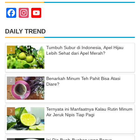
F
In
Y
a
st
o
c
a
u
DAILY TREND
e
gr
T
Tumbuh Subur di Indonesia, Apel Hijau
b
a
u
Lebih Sehat dari Apel Merah?
o
m
b
o
e
Benarkah Minum Teh Pahit Bisa Atasi
k
C
Diare?
h
a
Ternyata ini Manfaatnya Kalau Rutin Minum
n
Air Jeruk Nipis Tiap Pagi
n
el
Ini Dia Buah-Buahan yang Bagus