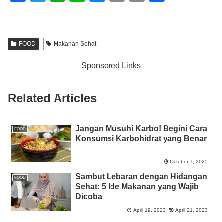
a
wi
h
n
e
m
o
h
c
tt
at
e
ss
ail
p
ar
e
er
s
e
y
e
FOOD
Makanan Sehat
b
A
n
Li
Sponsored Links
o
p
g
n
o
p
er
k
Related Articles
k
Jangan Musuhi Karbo! Begini Cara
FOOD
Konsumsi Karbohidrat yang Benar
October 7, 2025
Sambut Lebaran dengan Hidangan
FOOD
Sehat: 5 Ide Makanan yang Wajib
Dicoba
April 19, 2023
April 21, 2023