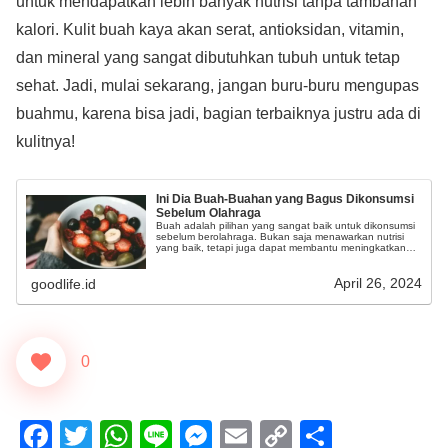
untuk mendapatkan lebih banyak nutrisi tanpa tambahan
kalori. Kulit buah kaya akan serat, antioksidan, vitamin,
dan mineral yang sangat dibutuhkan tubuh untuk tetap
sehat. Jadi, mulai sekarang, jangan buru-buru mengupas
buahmu, karena bisa jadi, bagian terbaiknya justru ada di
kulitnya!
Ini Dia Buah-Buahan yang Bagus Dikonsumsi
Sebelum Olahraga
Buah adalah pilihan yang sangat baik untuk dikonsumsi
sebelum berolahraga. Bukan saja menawarkan nutrisi
yang baik, tetapi juga dapat membantu meningkatkan
energi.
April 26, 2024
goodlife.id
0
F
T
W
Li
M
E
C
S