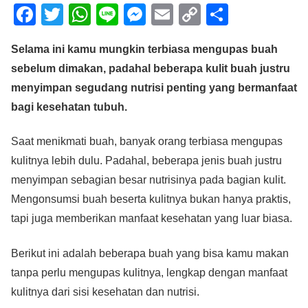
F
T
W
Li
M
E
C
S
a
wi
h
n
e
m
o
h
Selama ini kamu mungkin terbiasa mengupas buah
c
tt
at
e
ss
ail
p
ar
sebelum dimakan, padahal beberapa kulit buah justru
e
er
s
e
y
e
menyimpan segudang nutrisi penting yang bermanfaat
b
A
n
Li
bagi kesehatan tubuh.
o
p
g
n
o
p
er
k
Saat menikmati buah, banyak orang terbiasa mengupas
kulitnya lebih dulu. Padahal, beberapa jenis buah justru
k
menyimpan sebagian besar nutrisinya pada bagian kulit.
Mengonsumsi buah beserta kulitnya bukan hanya praktis,
tapi juga memberikan manfaat kesehatan yang luar biasa.
Berikut ini adalah beberapa buah yang bisa kamu makan
tanpa perlu mengupas kulitnya, lengkap dengan manfaat
kulitnya dari sisi kesehatan dan nutrisi.