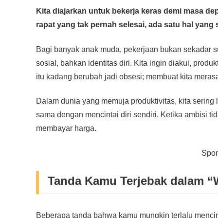
a
wi
h
n
e
m
o
h
Kita diajarkan untuk bekerja keras demi masa depa
c
tt
at
e
ss
ail
p
ar
rapat yang tak pernah selesai, ada satu hal yang se
e
er
s
e
y
e
b
A
n
Li
Bagi banyak anak muda, pekerjaan bukan sekadar su
o
p
g
n
sosial, bahkan identitas diri. Kita ingin diakui, produ
o
p
er
k
itu kadang berubah jadi obsesi; membuat kita merasa 
k
Dalam dunia yang memuja produktivitas, kita sering 
sama dengan mencintai diri sendiri. Ketika ambisi t
membayar harga.
Spon
Tanda Kamu Terjebak dalam “
Beberapa tanda bahwa kamu mungkin terlalu mencintai