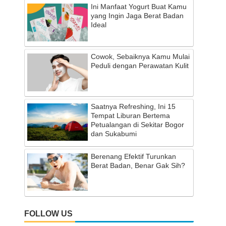
Ini Manfaat Yogurt Buat Kamu
yang Ingin Jaga Berat Badan
Ideal
Cowok, Sebaiknya Kamu Mulai
Peduli dengan Perawatan Kulit
Saatnya Refreshing, Ini 15
Tempat Liburan Bertema
Petualangan di Sekitar Bogor
dan Sukabumi
Berenang Efektif Turunkan
Berat Badan, Benar Gak Sih?
FOLLOW US