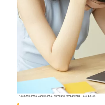
Kelelahan emosi yang memicu burnout di tempat kerja (Foto: pexels)