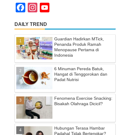
F
In
Y
a
st
o
DAILY TREND
c
a
u
e
gr
T
Guardian Hadirkan MTick,
b
a
u
Penanda Produk Ramah
Menopause Pertama di
o
m
b
Indonesia
o
e
6 Minuman Pereda Batuk,
k
C
Hangat di Tenggorokan dan
Padat Nutrisi
h
a
Fenomena Exercise Snacking:
n
Bisakah Olahraga Dicicil?
n
el
Hubungan Terasa Hambar
Padahal Tidak Bertengkar?