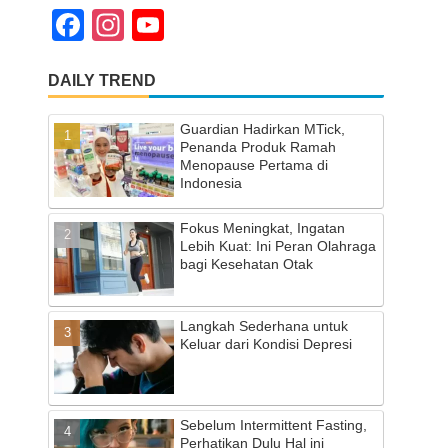
F
In
Y
a
st
o
DAILY TREND
c
a
u
e
gr
T
Guardian Hadirkan MTick,
b
a
u
Penanda Produk Ramah
Menopause Pertama di
o
m
b
Indonesia
o
e
Fokus Meningkat, Ingatan
k
C
Lebih Kuat: Ini Peran Olahraga
bagi Kesehatan Otak
h
a
Langkah Sederhana untuk
n
Keluar dari Kondisi Depresi
n
el
Sebelum Intermittent Fasting,
Perhatikan Dulu Hal ini