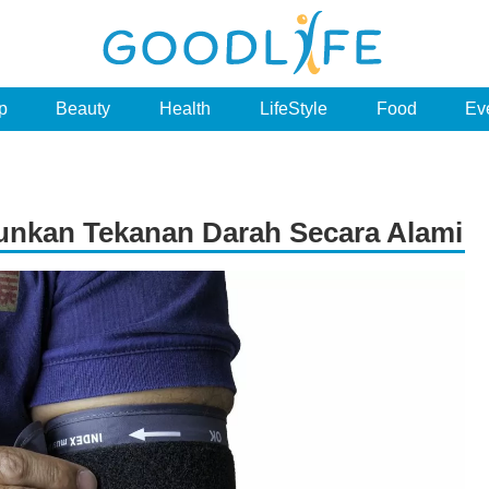
p
Beauty
Health
LifeStyle
Food
Ev
runkan Tekanan Darah Secara Alami