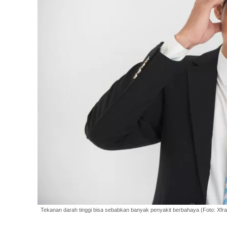
Tekanan darah tinggi bisa sebabkan banyak penyakit berbahaya (Foto: Xfr