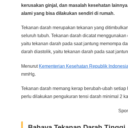
c
tt
at
e
ss
ail
p
ar
kerusakan ginjal, dan masalah kesehatan lainnya
e
er
s
e
y
e
alami yang bisa dilakukan sendiri di rumah.
b
A
n
Li
o
p
g
n
Tekanan darah merupakan tekanan yang ditimbulkan p
o
p
er
k
seluruh tubuh. Tekanan darah dicatat menggunakan d
yaitu tekanan darah pada saat jantung memompa dar
k
darah diastolik, yaitu tekanan darah pada saat jantun
Menurut
Kementerian Kesehatan Republik Indonesi
mmHg.
Tekanan darah memang kerap berubah-ubah setiap har
perlu dilakukan pengukuran tensi darah minimal 2 ka
Spon
Bahaya Tekanan Darah Tinggi