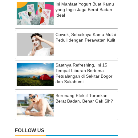
Ini Manfaat Yogurt Buat Kamu
yang Ingin Jaga Berat Badan
Ideal
Cowok, Sebaiknya Kamu Mulai
Peduli dengan Perawatan Kulit
Saatnya Refreshing, Ini 15
Tempat Liburan Bertema
Petualangan di Sekitar Bogor
dan Sukabumi
Berenang Efektif Turunkan
Berat Badan, Benar Gak Sih?
FOLLOW US