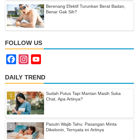
Berenang Efektif Turunkan Berat Badan,
Benar Gak Sih?
FOLLOW US
F
In
Y
a
st
o
c
a
u
DAILY TREND
e
gr
T
Sudah Putus Tapi Mantan Masih Suka
b
a
u
Chat, Apa Artinya?
o
m
b
o
e
Pasutri Wajib Tahu: Pasangan Minta
k
C
Dikelonin, Ternyata ini Artinya
h