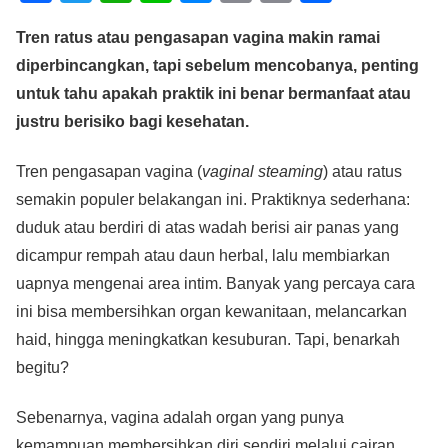
a
wi
h
n
e
m
o
h
Tren ratus atau pengasapan vagina makin ramai
c
tt
at
e
ss
ail
p
ar
diperbincangkan, tapi sebelum mencobanya, penting
e
er
s
e
y
e
untuk tahu apakah praktik ini benar bermanfaat atau
b
A
n
Li
justru berisiko bagi kesehatan.
o
p
g
n
o
p
er
k
Tren pengasapan vagina (
vaginal steaming
) atau ratus
semakin populer belakangan ini. Praktiknya sederhana:
k
duduk atau berdiri di atas wadah berisi air panas yang
dicampur rempah atau daun herbal, lalu membiarkan
uapnya mengenai area intim. Banyak yang percaya cara
ini bisa membersihkan organ kewanitaan, melancarkan
haid, hingga meningkatkan kesuburan. Tapi, benarkah
begitu?
Sebenarnya, vagina adalah organ yang punya
kemampuan membersihkan diri sendiri melalui cairan