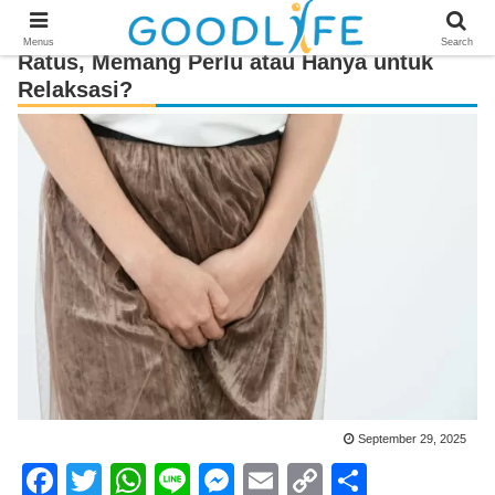
Menus
Search
Ratus, Memang Perlu atau Hanya untuk
Relaksasi?
September 29, 2025
F
T
W
Li
M
E
C
S