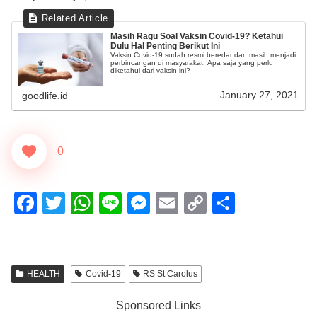
Masih Ragu Soal Vaksin Covid-19? Ketahui
Dulu Hal Penting Berikut Ini
Vaksin Covid-19 sudah resmi beredar dan masih menjadi
perbincangan di masyarakat. Apa saja yang perlu
diketahui dari vaksin ini?
January 27, 2021
goodlife.id
0
F
T
W
Li
M
E
C
S
a
wi
h
n
e
m
o
h
c
tt
at
e
ss
ail
p
ar
e
er
s
e
y
e
HEALTH
Covid-19
RS St Carolus
b
A
n
Li
Sponsored Links
o
p
g
n