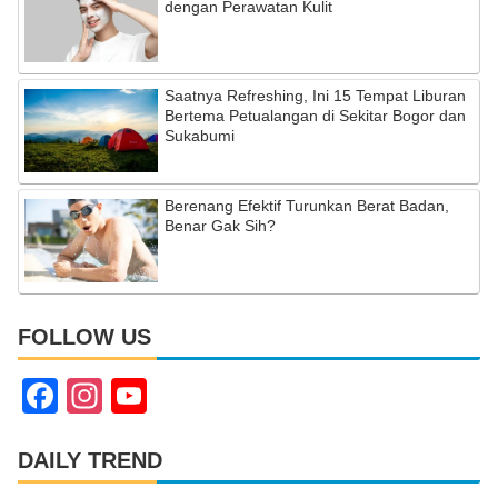
dengan Perawatan Kulit
Saatnya Refreshing, Ini 15 Tempat Liburan
Bertema Petualangan di Sekitar Bogor dan
Sukabumi
Berenang Efektif Turunkan Berat Badan,
Benar Gak Sih?
FOLLOW US
F
In
Y
a
st
o
c
a
u
DAILY TREND