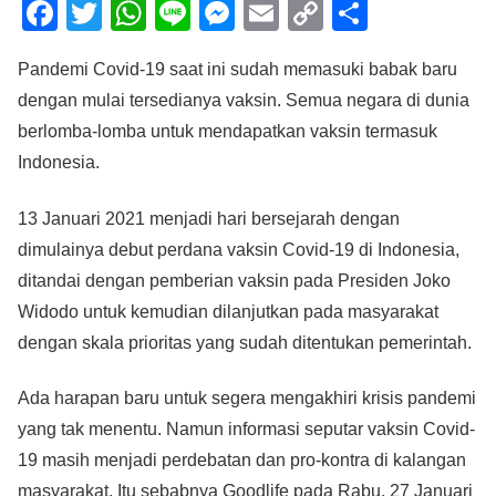
F
T
W
Li
M
E
C
S
a
wi
h
n
e
m
o
h
Pandemi Covid-19 saat ini sudah memasuki babak baru
c
tt
at
e
ss
ail
p
ar
dengan mulai tersedianya vaksin. Semua negara di dunia
e
er
s
e
y
e
berlomba-lomba untuk mendapatkan vaksin termasuk
b
A
n
Li
Indonesia.
o
p
g
n
o
p
er
k
13 Januari 2021 menjadi hari bersejarah dengan
dimulainya debut perdana vaksin Covid-19 di Indonesia,
k
ditandai dengan pemberian vaksin pada Presiden Joko
Widodo untuk kemudian dilanjutkan pada masyarakat
dengan skala prioritas yang sudah ditentukan pemerintah.
Ada harapan baru untuk segera mengakhiri krisis pandemi
yang tak menentu. Namun informasi seputar vaksin Covid-
19 masih menjadi perdebatan dan pro-kontra di kalangan
masyarakat. Itu sebabnya Goodlife pada Rabu, 27 Januari