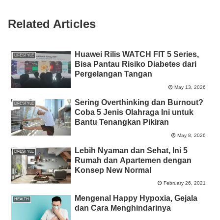
o
p
er
k
Related Articles
k
Huawei Rilis WATCH FIT 5 Series,
LIFESTYLE
Bisa Pantau Risiko Diabetes dari
Pergelangan Tangan
May 13, 2026
Sering Overthinking dan Burnout?
LIFESTYLE
Coba 5 Jenis Olahraga Ini untuk
Bantu Tenangkan Pikiran
May 8, 2026
Lebih Nyaman dan Sehat, Ini 5
LIFESTYLE
Rumah dan Apartemen dengan
Konsep New Normal
February 26, 2021
Mengenal Happy Hypoxia, Gejala
HEALTH
dan Cara Menghindarinya