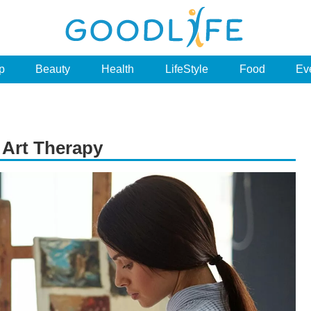
p
Beauty
Health
LifeStyle
Food
Ev
 Art Therapy