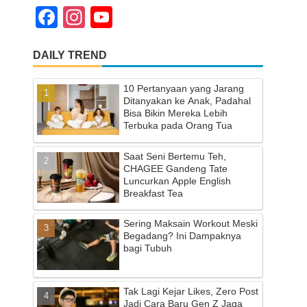
F
In
Y
a
st
o
DAILY TREND
c
a
u
e
gr
T
10 Pertanyaan yang Jarang
b
a
u
Ditanyakan ke Anak, Padahal
Bisa Bikin Mereka Lebih
o
m
b
Terbuka pada Orang Tua
o
e
Saat Seni Bertemu Teh,
k
C
CHAGEE Gandeng Tate
Luncurkan Apple English
h
Breakfast Tea
a
Sering Maksain Workout Meski
n
Begadang? Ini Dampaknya
bagi Tubuh
n
el
Tak Lagi Kejar Likes, Zero Post
Jadi Cara Baru Gen Z Jaga