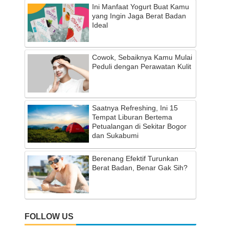
Ini Manfaat Yogurt Buat Kamu
yang Ingin Jaga Berat Badan
Ideal
Cowok, Sebaiknya Kamu Mulai
Peduli dengan Perawatan Kulit
Saatnya Refreshing, Ini 15
Tempat Liburan Bertema
Petualangan di Sekitar Bogor
dan Sukabumi
Berenang Efektif Turunkan
Berat Badan, Benar Gak Sih?
FOLLOW US