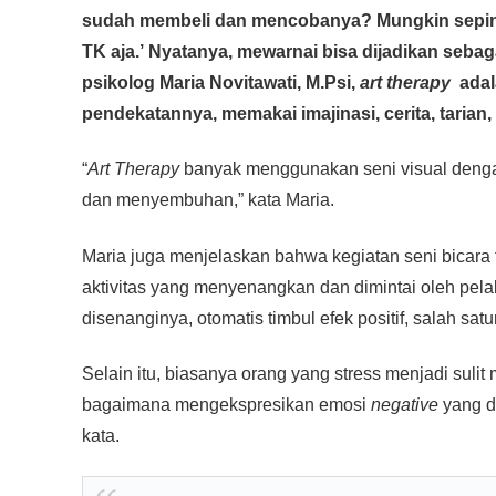
c
tt
at
e
ss
ail
p
ar
sudah membeli dan mencobanya? Mungkin sepinta
e
er
s
e
y
e
TK aja.’ Nyatanya, mewarnai bisa dijadikan sebag
b
A
n
Li
psikolog Maria Novitawati, M.Psi,
art therapy
adal
o
p
g
n
pendekatannya, memakai imajinasi, cerita, tarian,
o
p
er
k
“
Art Therapy
banyak menggunakan seni visual denga
k
dan menyembuhan,” kata Maria.
Maria juga menjelaskan bahwa kegiatan seni bicara
aktivitas yang menyenangkan dan dimintai oleh pel
disenanginya, otomatis timbul efek positif, salah s
Selain itu, biasanya orang yang stress menjadi suli
bagaimana mengekspresikan emosi
negative
yang d
kata.