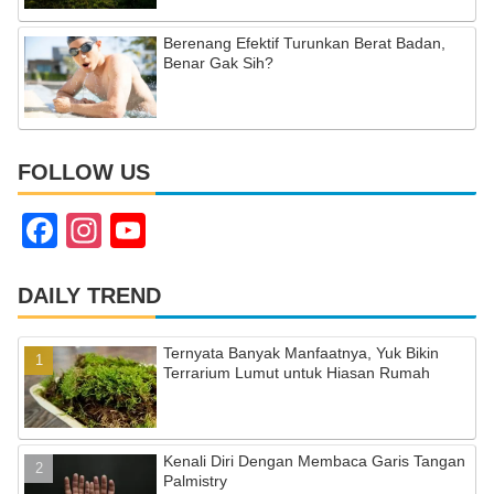
Berenang Efektif Turunkan Berat Badan,
Benar Gak Sih?
FOLLOW US
F
In
Y
a
st
o
c
a
u
DAILY TREND
e
gr
T
Ternyata Banyak Manfaatnya, Yuk Bikin
b
a
u
Terrarium Lumut untuk Hiasan Rumah
o
m
b
o
e
Kenali Diri Dengan Membaca Garis Tangan
k
C
Palmistry