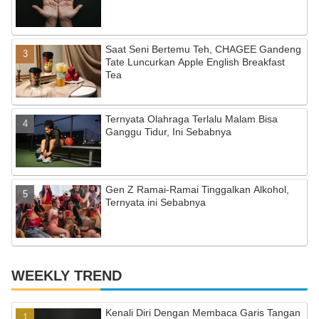
h
a
Saat Seni Bertemu Teh, CHAGEE Gandeng
n
Tate Luncurkan Apple English Breakfast
n
Tea
el
Ternyata Olahraga Terlalu Malam Bisa
Ganggu Tidur, Ini Sebabnya
Gen Z Ramai-Ramai Tinggalkan Alkohol,
Ternyata ini Sebabnya
WEEKLY TREND
Kenali Diri Dengan Membaca Garis Tangan