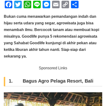
F
T
W
Li
M
E
C
S
a
wi
h
n
e
m
o
h
Bukan cuma menawarkan pemandangan indah dan
c
tt
at
e
ss
ail
p
ar
hijau serta udara yang segar, agrowisata juga bisa
e
er
s
e
y
e
menambah ilmu. Bercocok tanam atau membuat kopi
b
A
n
Li
misalnya. Goodlife punya 5 rekomendasi agrowisata
o
p
g
n
yang Sahabat Goodlife kunjungi di akhir pekan atau
o
p
er
k
ketika liburan akhir tahun nanti. Siap-siap dari
k
sekarang ya.
Sponsored Links
1. Bagus Agro Pelaga Resort, Bali