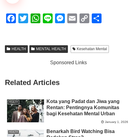
F
T
W
Li
M
E
C
S
a
wi
h
n
e
m
o
h
c
tt
at
e
ss
ail
p
ar
e
er
s
e
y
e
HEALTH
MENTAL HEALTH
Kesehatan Mental
b
A
n
Li
Sponsored Links
o
p
g
n
o
p
er
k
Related Articles
k
Kota yang Padat dan Jiwa yang
HEALTH
Rentan: Pentingnya Komunitas
bagi Kesehatan Mental Urban
January 1, 2026
Benarkah Bird Watching Bisa
HEALTH