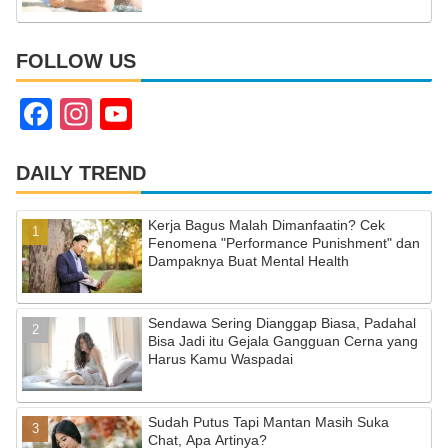
FOLLOW US
F
In
Y
a
st
o
c
a
u
DAILY TREND
e
gr
T
Kerja Bagus Malah Dimanfaatin? Cek
b
a
u
Fenomena "Performance Punishment" dan
Dampaknya Buat Mental Health
o
m
b
o
e
Sendawa Sering Dianggap Biasa, Padahal
k
C
Bisa Jadi itu Gejala Gangguan Cerna yang
Harus Kamu Waspadai
h
a
Sudah Putus Tapi Mantan Masih Suka
n
Chat, Apa Artinya?