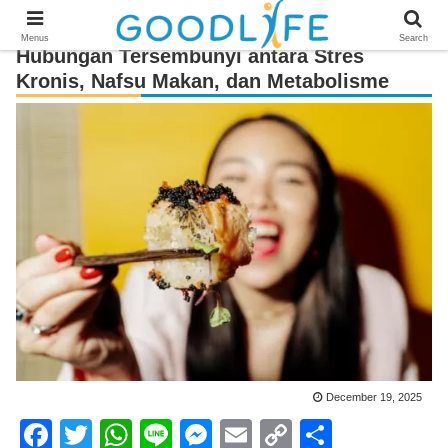
Menus
Search
Hubungan Tersembunyi antara Stres
Kronis, Nafsu Makan, dan Metabolisme
December 19, 2025
F
T
W
Li
M
E
C
S