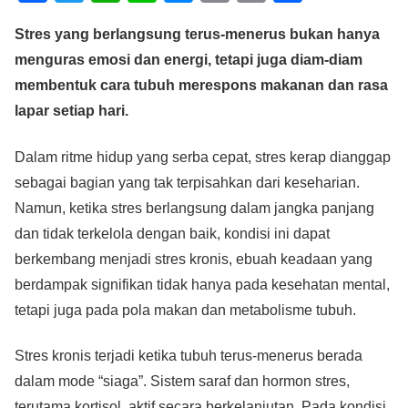
a
wi
h
n
e
m
o
h
Stres yang berlangsung terus-menerus bukan hanya
c
tt
at
e
ss
ail
p
ar
menguras emosi dan energi, tetapi juga diam-diam
e
er
s
e
y
e
membentuk cara tubuh merespons makanan dan rasa
b
A
n
Li
lapar setiap hari.
o
p
g
n
o
p
er
k
Dalam ritme hidup yang serba cepat, stres kerap dianggap
sebagai bagian yang tak terpisahkan dari keseharian.
k
Namun, ketika stres berlangsung dalam jangka panjang
dan tidak terkelola dengan baik, kondisi ini dapat
berkembang menjadi stres kronis, ebuah keadaan yang
berdampak signifikan tidak hanya pada kesehatan mental,
tetapi juga pada pola makan dan metabolisme tubuh.
Stres kronis terjadi ketika tubuh terus-menerus berada
dalam mode “siaga”. Sistem saraf dan hormon stres,
terutama kortisol, aktif secara berkelanjutan. Pada kondisi