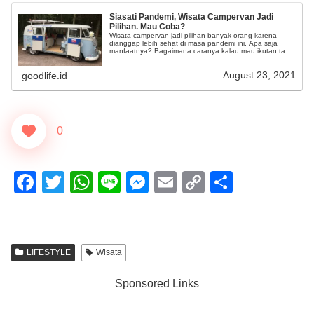
Siasati Pandemi, Wisata Campervan Jadi
Pilihan. Mau Coba?
Wisata campervan jadi pilihan banyak orang karena
dianggap lebih sehat di masa pandemi ini. Apa saja
manfaatnya? Bagaimana caranya kalau mau ikutan tapi
tak punya mobil yang layak?
August 23, 2021
goodlife.id
0
F
T
W
Li
M
E
C
S
a
wi
h
n
e
m
o
h
c
tt
at
e
ss
ail
p
ar
e
er
s
e
y
e
LIFESTYLE
Wisata
b
A
n
Li
Sponsored Links
o
p
g
n