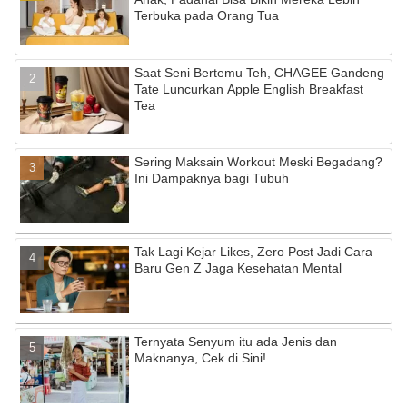
Terbuka pada Orang Tua
o
m
b
o
e
Saat Seni Bertemu Teh, CHAGEE Gandeng
k
C
Tate Luncurkan Apple English Breakfast
Tea
h
a
Sering Maksain Workout Meski Begadang?
n
Ini Dampaknya bagi Tubuh
n
el
Tak Lagi Kejar Likes, Zero Post Jadi Cara
Baru Gen Z Jaga Kesehatan Mental
Ternyata Senyum itu ada Jenis dan
Maknanya, Cek di Sini!