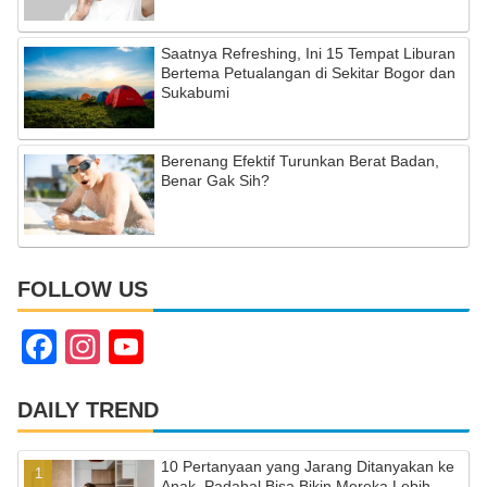
Saatnya Refreshing, Ini 15 Tempat Liburan
Bertema Petualangan di Sekitar Bogor dan
Sukabumi
Berenang Efektif Turunkan Berat Badan,
Benar Gak Sih?
FOLLOW US
F
In
Y
a
st
o
c
a
u
DAILY TREND
e
gr
T
10 Pertanyaan yang Jarang Ditanyakan ke
b
a
u
Anak, Padahal Bisa Bikin Mereka Lebih