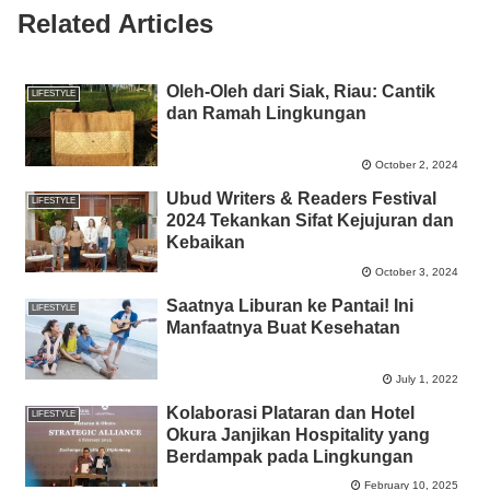
o
p
er
k
Related Articles
k
Oleh-Oleh dari Siak, Riau: Cantik
LIFESTYLE
dan Ramah Lingkungan
October 2, 2024
Ubud Writers & Readers Festival
LIFESTYLE
2024 Tekankan Sifat Kejujuran dan
Kebaikan
October 3, 2024
Saatnya Liburan ke Pantai! Ini
LIFESTYLE
Manfaatnya Buat Kesehatan
July 1, 2022
Kolaborasi Plataran dan Hotel
LIFESTYLE
Okura Janjikan Hospitality yang
Berdampak pada Lingkungan
February 10, 2025