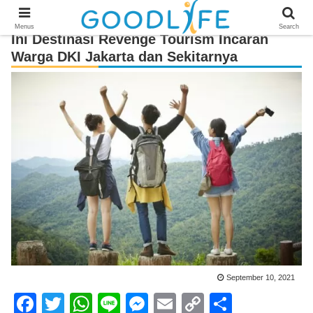
Menus
Search
Ini Destinasi Revenge Tourism Incaran
Warga DKI Jakarta dan Sekitarnya
September 10, 2021
F
T
W
Li
M
E
C
S