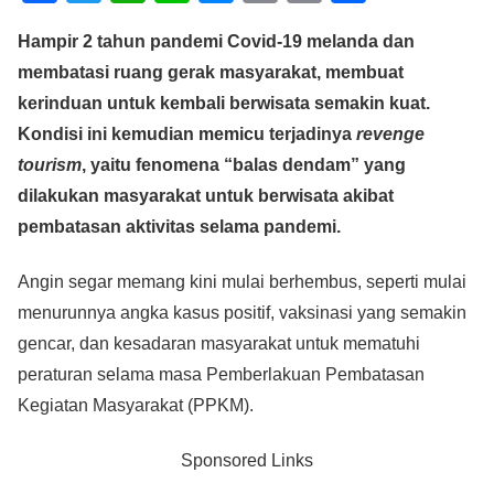
a
wi
h
n
e
m
o
h
Hampir 2 tahun pandemi Covid-19 melanda dan
c
tt
at
e
ss
ail
p
ar
membatasi ruang gerak masyarakat, membuat
e
er
s
e
y
e
kerinduan untuk kembali berwisata semakin kuat.
b
A
n
Li
Kondisi ini kemudian memicu terjadinya
revenge
o
p
g
n
tourism
, yaitu fenomena “balas dendam” yang
o
p
er
k
dilakukan masyarakat untuk berwisata akibat
k
pembatasan aktivitas selama pandemi.
Angin segar memang kini mulai berhembus, seperti mulai
menurunnya angka kasus positif, vaksinasi yang semakin
gencar, dan kesadaran masyarakat untuk mematuhi
peraturan selama masa Pemberlakuan Pembatasan
Kegiatan Masyarakat (PPKM).
Sponsored Links