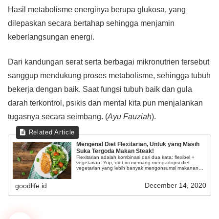
Hasil metabolisme energinya berupa glukosa, yang
dilepaskan secara bertahap sehingga menjamin
keberlangsungan energi.
Dari kandungan serat serta berbagai mikronutrien tersebut
sanggup mendukung proses metabolisme, sehingga tubuh
bekerja dengan baik. Saat fungsi tubuh baik dan gula
darah terkontrol, psikis dan mental kita pun menjalankan
tugasnya secara seimbang. (
Ayu Fauziah
).
Mengenal Diet Flexitarian, Untuk yang Masih
Suka Tergoda Makan Steak!
Flexitarian adalah kombinasi dari dua kata: flexibel +
vegetarian. Yup, diet ini memang mengadopsi diet
vegetarian yang lebih banyak mengonsumsi makanan
plant-based namun tetap bisa makan daging dengan
porsi yang lebih sedikit.
December 14, 2020
goodlife.id