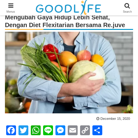
Menus
Search
Mengubah Gaya Hidup Lebih Sehat,
Dengan Diet Flexitarian Bersama Re.juve
December 15, 2020
F
T
W
Li
M
E
C
S