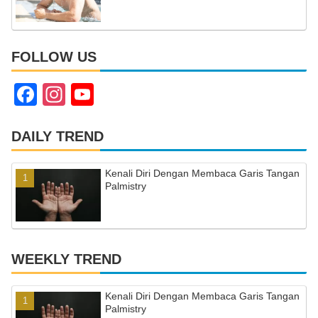
FOLLOW US
F
In
Y
a
st
o
c
a
u
DAILY TREND
e
gr
T
Kenali Diri Dengan Membaca Garis Tangan
b
a
u
Palmistry
o
m
b
o
e
k
C
WEEKLY TREND
h
a
Kenali Diri Dengan Membaca Garis Tangan
Palmistry