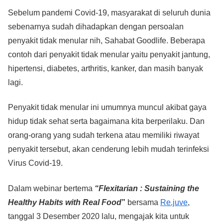
a
wi
h
n
e
m
o
h
Sebelum pandemi Covid-19, masyarakat di seluruh dunia
c
tt
at
e
ss
ail
p
ar
sebenarnya sudah dihadapkan dengan persoalan
e
er
s
e
y
e
penyakit tidak menular nih, Sahabat Goodlife. Beberapa
b
A
n
Li
contoh dari penyakit tidak menular yaitu penyakit jantung,
o
p
g
n
hipertensi, diabetes, arthritis, kanker, dan masih banyak
o
p
er
k
lagi.
k
Penyakit tidak menular ini umumnya muncul akibat gaya
hidup tidak sehat serta bagaimana kita berperilaku. Dan
orang-orang yang sudah terkena atau memiliki riwayat
penyakit tersebut, akan cenderung lebih mudah terinfeksi
Virus Covid-19.
Dalam webinar bertema
“Flexitarian : Sustaining the
Healthy Habits with Real Food
”
bersama
Re.juve
,
tanggal 3 Desember 2020 lalu, mengajak kita untuk