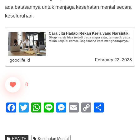
ada batasannya untuk menjaga kesehatan mental secara
keseluruhan.
Cara Jitu Hadapi Rekan Kerja yang Narsistik
Sikap narsis bisa terjadi pada siapa saja, termasuk pada
rekan kerja di kantor. Bagaimana cara menghadapinya?
February 22, 2023
goodlife.id
0
F
T
W
Li
M
E
C
S
a
wi
h
n
e
m
o
h
c
tt
at
e
ss
ail
p
ar
e
er
s
e
y
e
HEALTH
Kesehatan Mental