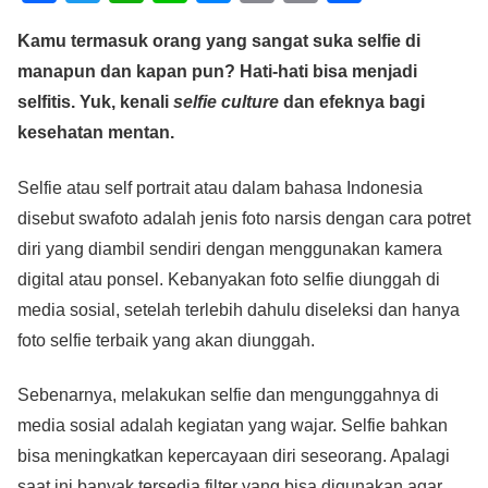
a
wi
h
n
e
m
o
h
Kamu termasuk orang yang sangat suka selfie di
c
tt
at
e
ss
ail
p
ar
manapun dan kapan pun? Hati-hati bisa menjadi
e
er
s
e
y
e
selfitis. Yuk, kenali
selfie culture
dan efeknya bagi
b
A
n
Li
kesehatan mentan.
o
p
g
n
o
p
er
k
Selfie atau self portrait atau dalam bahasa Indonesia
disebut swafoto adalah jenis foto narsis dengan cara potret
k
diri yang diambil sendiri dengan menggunakan kamera
digital atau ponsel. Kebanyakan foto selfie diunggah di
media sosial, setelah terlebih dahulu diseleksi dan hanya
foto selfie terbaik yang akan diunggah.
Sebenarnya, melakukan selfie dan mengunggahnya di
media sosial adalah kegiatan yang wajar. Selfie bahkan
bisa meningkatkan kepercayaan diri seseorang. Apalagi
saat ini banyak tersedia filter yang bisa digunakan agar