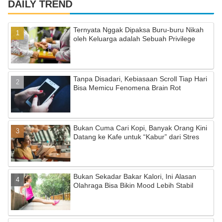
c
a
u
DAILY TREND
e
gr
T
Ternyata Nggak Dipaksa Buru-buru Nikah
b
a
u
oleh Keluarga adalah Sebuah Privilege
o
m
b
o
e
Tanpa Disadari, Kebiasaan Scroll Tiap Hari
k
C
Bisa Memicu Fenomena Brain Rot
h
a
Bukan Cuma Cari Kopi, Banyak Orang Kini
n
Datang ke Kafe untuk “Kabur” dari Stres
n
el
Bukan Sekadar Bakar Kalori, Ini Alasan
Olahraga Bisa Bikin Mood Lebih Stabil