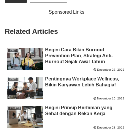
b
A
n
Li
Sponsored Links
o
p
g
n
o
p
er
k
Related Articles
k
Begini Cara Bikin Burnout
HEALTH
Prevention Plan, Strategi Anti-
Burnout Sejak Awal Tahun
December 27, 2025
Pentingnya Workplace Wellness,
HEALTH
Bikin Karyawan Lebih Bahagia!
November 15, 2022
Begini Prinsip Berteman yang
LIFESTYLE
Sehat dengan Rekan Kerja
December 28, 2022