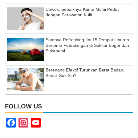
Cowok, Sebaiknya Kamu Mulai Peduli
dengan Perawatan Kulit
Saatnya Refreshing, Ini 15 Tempat Liburan
Bertema Petualangan di Sekitar Bogor dan
Sukabumi
Berenang Efektif Turunkan Berat Badan,
Benar Gak Sih?
FOLLOW US
F
In
Y
a
st
o