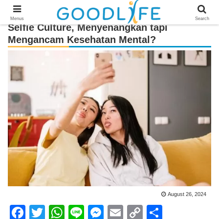
Menus
Search
Selfie Culture, Menyenangkan tapi
Mengancam Kesehatan Mental?
August 26, 2024
F
T
W
Li
M
E
C
S