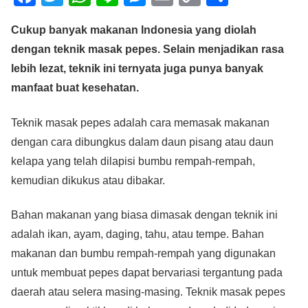
a
wi
h
n
e
m
o
h
Cukup banyak makanan Indonesia yang diolah
c
tt
at
e
ss
ail
p
ar
dengan teknik masak pepes. Selain menjadikan rasa
e
er
s
e
y
e
lebih lezat, teknik ini ternyata juga punya banyak
b
A
n
Li
manfaat buat kesehatan.
o
p
g
n
o
p
er
k
Teknik masak pepes adalah cara memasak makanan
dengan cara dibungkus dalam daun pisang atau daun
k
kelapa yang telah dilapisi bumbu rempah-rempah,
kemudian dikukus atau dibakar.
Bahan makanan yang biasa dimasak dengan teknik ini
adalah ikan, ayam, daging, tahu, atau tempe. Bahan
makanan dan bumbu rempah-rempah yang digunakan
untuk membuat pepes dapat bervariasi tergantung pada
daerah atau selera masing-masing. Teknik masak pepes