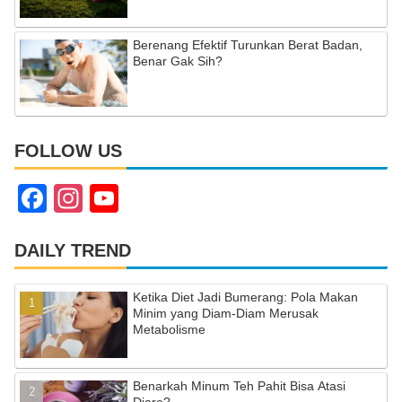
Berenang Efektif Turunkan Berat Badan,
Benar Gak Sih?
FOLLOW US
F
In
Y
a
st
o
c
a
u
DAILY TREND
e
gr
T
Ketika Diet Jadi Bumerang: Pola Makan
b
a
u
Minim yang Diam-Diam Merusak
Metabolisme
o
m
b
o
e
Benarkah Minum Teh Pahit Bisa Atasi
k
C