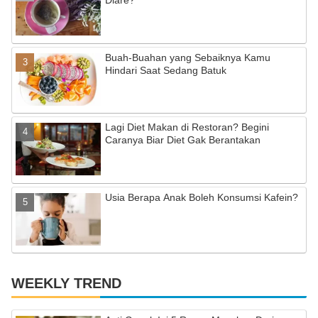
Diare?
h
a
Buah-Buahan yang Sebaiknya Kamu
n
Hindari Saat Sedang Batuk
n
el
Lagi Diet Makan di Restoran? Begini
Caranya Biar Diet Gak Berantakan
Usia Berapa Anak Boleh Konsumsi Kafein?
WEEKLY TREND