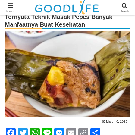
Menus
Search
Ternyata Teknik Masak Pepes Banyak
Manfaatnya Buat Kesehatan
March 6, 2023
F
T
W
Li
M
E
C
S