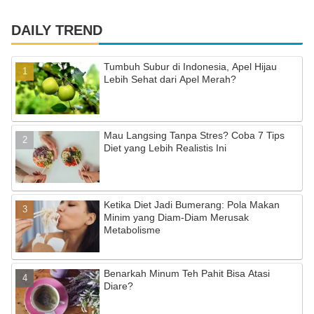
a
st
o
c
a
u
DAILY TREND
e
gr
T
Tumbuh Subur di Indonesia, Apel Hijau
b
a
u
Lebih Sehat dari Apel Merah?
o
m
b
o
e
Mau Langsing Tanpa Stres? Coba 7 Tips
k
C
Diet yang Lebih Realistis Ini
h
a
Ketika Diet Jadi Bumerang: Pola Makan
n
Minim yang Diam-Diam Merusak
n
Metabolisme
el
Benarkah Minum Teh Pahit Bisa Atasi
Diare?