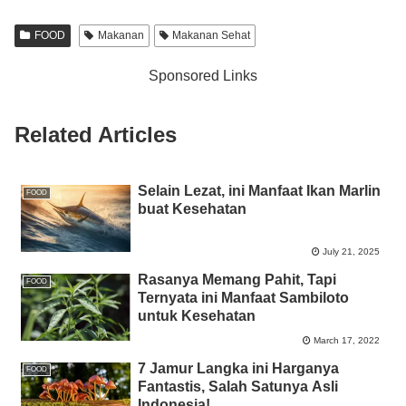
c
tt
at
e
ss
ail
p
ar
e
er
s
e
y
e
FOOD
Makanan
Makanan Sehat
b
A
n
Li
Sponsored Links
o
p
g
n
o
p
er
k
Related Articles
k
Selain Lezat, ini Manfaat Ikan Marlin
FOOD
buat Kesehatan
July 21, 2025
Rasanya Memang Pahit, Tapi
FOOD
Ternyata ini Manfaat Sambiloto
untuk Kesehatan
March 17, 2022
7 Jamur Langka ini Harganya
FOOD
Fantastis, Salah Satunya Asli
Indonesia!