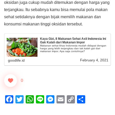
oksidan juga cukup mudah ditemukan dengan harga yang
terjangkau. Itu sebabnya kamu bisa memulai pola makan
sehat setidaknya dengan bijak memilih makanan dan
konsumsi makanan tinggi oksidan tersebut.
Kaya Gizi, 8 Makanan Sehat Asli Indonesia Ini
Gak Kalah dari Makanan Impor
Makanan sehat khas Indonesia mudah didapat dengan
harga yang lebih terjangkau dan tak kalah gizi dari
makanan impor. Apa saja contohnya?
February 4, 2021
goodlife.id
0
F
T
W
Li
M
E
C
S
a
wi
h
n
e
m
o
h