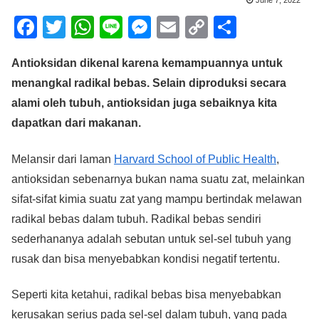
June 7, 2022
F
T
W
Li
M
E
C
S
a
wi
h
n
e
m
o
h
Antioksidan dikenal karena kemampuannya untuk
c
tt
at
e
ss
ail
p
ar
menangkal radikal bebas. Selain diproduksi secara
e
er
s
e
y
e
alami oleh tubuh, antioksidan juga sebaiknya kita
b
A
n
Li
dapatkan dari makanan.
o
p
g
n
o
p
er
k
Melansir dari laman
Harvard School of Public Health
,
antioksidan sebenarnya bukan nama suatu zat, melainkan
k
sifat-sifat kimia suatu zat yang mampu bertindak melawan
radikal bebas dalam tubuh. Radikal bebas sendiri
sederhananya adalah sebutan untuk sel-sel tubuh yang
rusak dan bisa menyebabkan kondisi negatif tertentu.
Seperti kita ketahui, radikal bebas bisa menyebabkan
kerusakan serius pada sel-sel dalam tubuh, yang pada