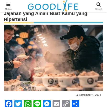
Menus
Search
Jajanan yang Aman Buat Kamu yang
Hipertensi
September 4, 2024
F
T
W
Li
M
E
C
S