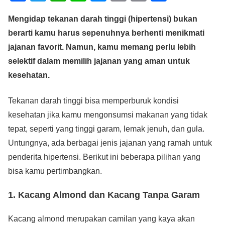
a
wi
h
n
e
m
o
h
Mengidap tekanan darah tinggi (hipertensi) bukan
c
tt
at
e
ss
ail
p
ar
berarti kamu harus sepenuhnya berhenti menikmati
e
er
s
e
y
e
jajanan favorit. Namun, kamu memang perlu lebih
b
A
n
Li
selektif dalam memilih jajanan yang aman untuk
o
p
g
n
kesehatan.
o
p
er
k
Tekanan darah tinggi bisa memperburuk kondisi
k
kesehatan jika kamu mengonsumsi makanan yang tidak
tepat, seperti yang tinggi garam, lemak jenuh, dan gula.
Untungnya, ada berbagai jenis jajanan yang ramah untuk
penderita hipertensi. Berikut ini beberapa pilihan yang
bisa kamu pertimbangkan.
1. Kacang Almond dan Kacang Tanpa Garam
Kacang almond merupakan camilan yang kaya akan