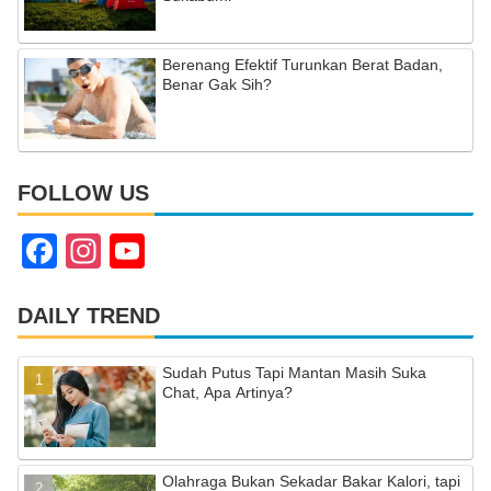
Berenang Efektif Turunkan Berat Badan,
Benar Gak Sih?
FOLLOW US
F
In
Y
a
st
o
c
a
u
DAILY TREND
e
gr
T
Sudah Putus Tapi Mantan Masih Suka
b
a
u
Chat, Apa Artinya?
o
m
b
o
e
Olahraga Bukan Sekadar Bakar Kalori, tapi