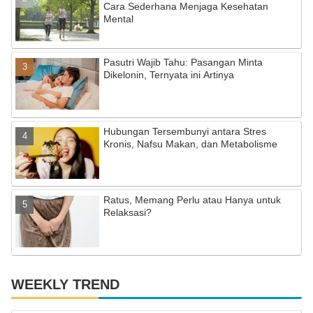
k
C
Cara Sederhana Menjaga Kesehatan
Mental
h
a
Pasutri Wajib Tahu: Pasangan Minta
n
Dikelonin, Ternyata ini Artinya
n
el
Hubungan Tersembunyi antara Stres
Kronis, Nafsu Makan, dan Metabolisme
Ratus, Memang Perlu atau Hanya untuk
Relaksasi?
WEEKLY TREND