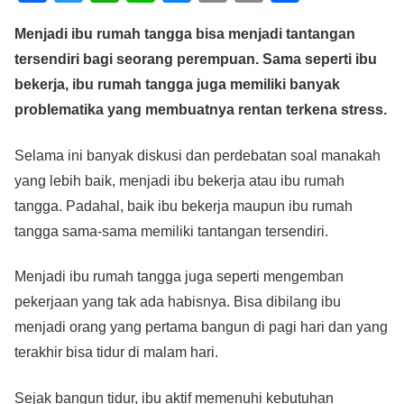
a
wi
h
n
e
m
o
h
Menjadi ibu rumah tangga bisa menjadi tantangan
c
tt
at
e
ss
ail
p
ar
tersendiri bagi seorang perempuan. Sama seperti ibu
e
er
s
e
y
e
bekerja, ibu rumah tangga juga memiliki banyak
b
A
n
Li
problematika yang membuatnya rentan terkena stress.
o
p
g
n
o
p
er
k
Selama ini banyak diskusi dan perdebatan soal manakah
yang lebih baik, menjadi ibu bekerja atau ibu rumah
k
tangga. Padahal, baik ibu bekerja maupun ibu rumah
tangga sama-sama memiliki tantangan tersendiri.
Menjadi ibu rumah tangga juga seperti mengemban
pekerjaan yang tak ada habisnya. Bisa dibilang ibu
menjadi orang yang pertama bangun di pagi hari dan yang
terakhir bisa tidur di malam hari.
Sejak bangun tidur, ibu aktif memenuhi kebutuhan