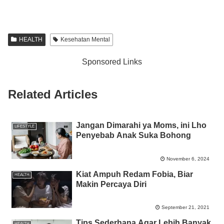
a
wi
h
n
e
m
o
h
c
tt
at
e
ss
ail
p
ar
e
er
s
e
y
e
HEALTH
Kesehatan Mental
b
A
n
Li
Sponsored Links
o
p
g
n
o
p
er
k
Related Articles
k
Jangan Dimarahi ya Moms, ini Lho
LIFESTYLE
Penyebab Anak Suka Bohong
November 6, 2024
Kiat Ampuh Redam Fobia, Biar
HEALTH
Makin Percaya Diri
September 21, 2021
Tips Sederhana Agar Lebih Banyak
HEALTH