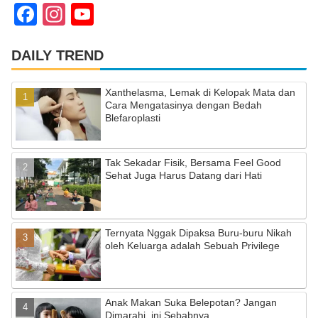
F
In
Y
a
st
o
c
a
u
DAILY TREND
e
gr
T
Xanthelasma, Lemak di Kelopak Mata dan
b
a
u
Cara Mengatasinya dengan Bedah
Blefaroplasti
o
m
b
o
e
Tak Sekadar Fisik, Bersama Feel Good
k
C
Sehat Juga Harus Datang dari Hati
h
a
Ternyata Nggak Dipaksa Buru-buru Nikah
n
oleh Keluarga adalah Sebuah Privilege
n
el
Anak Makan Suka Belepotan? Jangan
Dimarahi, ini Sebabnya