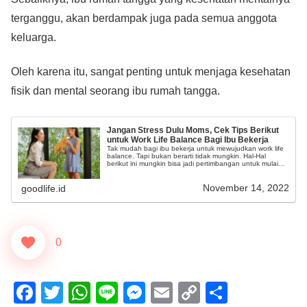
terganggu, akan berdampak juga pada semua anggota
keluarga.
Oleh karena itu, sangat penting untuk menjaga kesehatan
fisik dan mental seorang ibu rumah tangga.
Jangan Stress Dulu Moms, Cek Tips Berikut
untuk Work Life Balance Bagi Ibu Bekerja
Tak mudah bagi ibu bekerja untuk mewujudkan work life
balance. Tapi bukan berarti tidak mungkin. Hal-Hal
berikut ini mungkin bisa jadi pertimbangan untuk mulai
dilakukan.
November 14, 2022
goodlife.id
0
F
T
W
Li
M
E
C
S