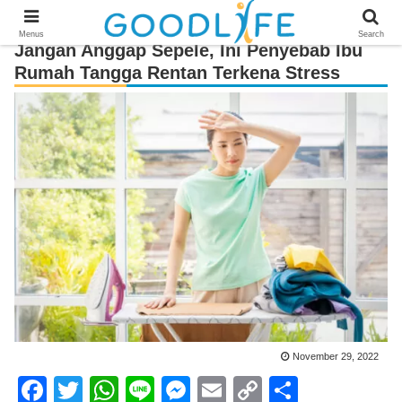
Menus
Search
Jangan Anggap Sepele, Ini Penyebab Ibu
Rumah Tangga Rentan Terkena Stress
November 29, 2022
F
T
W
Li
M
E
C
S