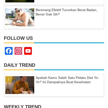
Berenang Efektif Turunkan Berat Badan,
Benar Gak Sih?
FOLLOW US
F
In
Y
a
st
o
c
a
u
DAILY TREND
e
gr
T
Apakah Kamu Salah Satu Pelaku Diet Yo-
b
a
u
Yo? Ini Dampaknya Buat Kesehatan
o
m
b
o
e
k
C
WEEKLY TREND