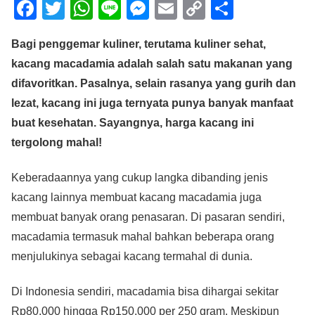
F
T
W
Li
M
E
C
S
a
wi
h
n
e
m
o
h
Bagi penggemar kuliner, terutama kuliner sehat,
c
tt
at
e
ss
ail
p
ar
kacang macadamia adalah salah satu makanan yang
e
er
s
e
y
e
difavoritkan. Pasalnya, selain rasanya yang gurih dan
b
A
n
Li
lezat, kacang ini juga ternyata punya banyak manfaat
o
p
g
n
buat kesehatan. Sayangnya, harga kacang ini
o
p
er
k
tergolong mahal!
k
Keberadaannya yang cukup langka dibanding jenis
kacang lainnya membuat kacang macadamia juga
membuat banyak orang penasaran. Di pasaran sendiri,
macadamia termasuk mahal bahkan beberapa orang
menjulukinya sebagai kacang termahal di dunia.
Di Indonesia sendiri, macadamia bisa dihargai sekitar
Rp80.000 hingga Rp150.000 per 250 gram. Meskipun