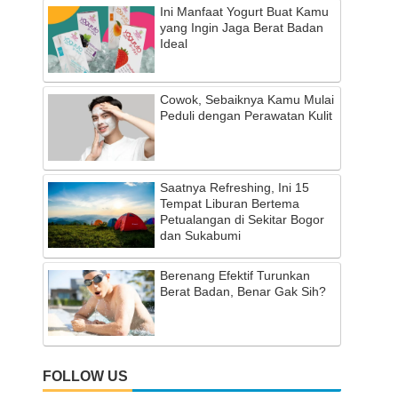
Ini Manfaat Yogurt Buat Kamu
yang Ingin Jaga Berat Badan
Ideal
Cowok, Sebaiknya Kamu Mulai
Peduli dengan Perawatan Kulit
Saatnya Refreshing, Ini 15
Tempat Liburan Bertema
Petualangan di Sekitar Bogor
dan Sukabumi
Berenang Efektif Turunkan
Berat Badan, Benar Gak Sih?
FOLLOW US