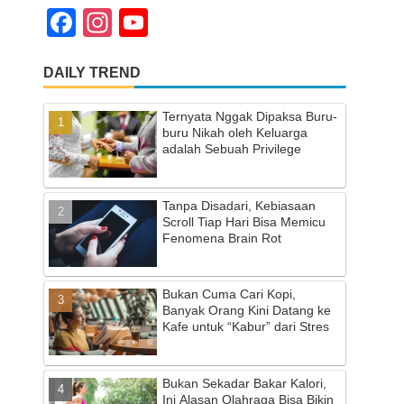
F
In
Y
a
st
o
DAILY TREND
c
a
u
e
gr
T
Ternyata Nggak Dipaksa Buru-
b
a
u
buru Nikah oleh Keluarga
adalah Sebuah Privilege
o
m
b
o
e
Tanpa Disadari, Kebiasaan
k
C
Scroll Tiap Hari Bisa Memicu
Fenomena Brain Rot
h
a
Bukan Cuma Cari Kopi,
n
Banyak Orang Kini Datang ke
Kafe untuk “Kabur” dari Stres
n
el
Bukan Sekadar Bakar Kalori,
Ini Alasan Olahraga Bisa Bikin