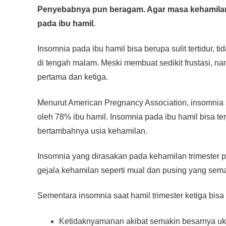
c
tt
at
e
ss
ail
p
ar
Penyebabnya pun beragam. Agar masa kehamilan 
e
er
s
e
y
e
pada ibu hamil.
b
A
n
Li
o
p
g
n
Insomnia pada ibu hamil bisa berupa sulit tertidur, 
o
p
er
k
di tengah malam. Meski membuat sedikit frustasi, namu
pertama dan ketiga.
k
Menurut American Pregnancy Association, insomnia
oleh 78% ibu hamil. Insomnia pada ibu hamil bisa t
bertambahnya usia kehamilan.
Insomnia yang dirasakan pada kehamilan trimester
gejala kehamilan seperti mual dan pusing yang sema
Sementara insomnia saat hamil trimester ketiga bisa
Ketidaknyamanan akibat semakin besarnya uk