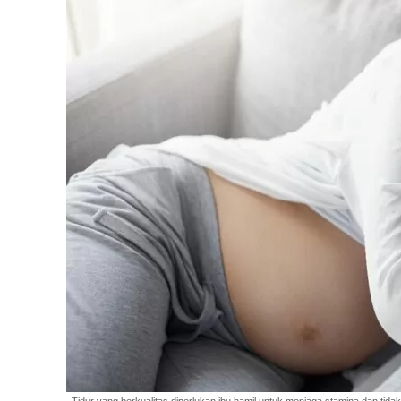
Tidur yang berkualitas diperlukan ibu hamil untuk menjaga stamina dan tidak