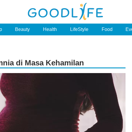
p
Beauty
Health
LifeStyle
Food
Ev
mnia di Masa Kehamilan