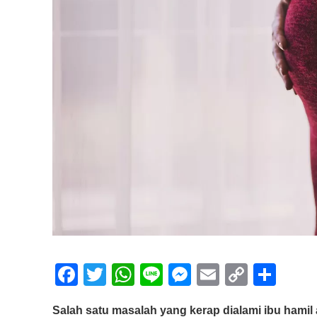
F
T
W
Li
M
E
C
S
a
wi
h
n
e
m
o
h
Salah satu masalah yang kerap dialami ibu hamil 