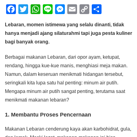
F
T
W
Li
M
E
C
S
a
wi
h
n
e
m
o
h
Lebaran, momen istimewa yang selalu dinanti, tidak
c
tt
at
e
ss
ail
p
ar
hanya menjadi ajang silaturahmi tapi juga pesta kuliner
e
er
s
e
y
e
bagi banyak orang.
b
A
n
Li
o
p
g
n
Berbagai makanan Lebaran, dari opor ayam, ketupat,
o
p
er
k
rendang, hingga kue-kue manis, menghiasi meja makan.
Namun, dalam keseruan menikmati hidangan tersebut,
k
seringkali kita lupa satu hal penting: minum air putih.
Mengapa minum air putih sangat penting, terutama saat
menikmati makanan lebaran?
1. Membantu Proses Pencernaan
Makanan Lebaran cenderung kaya akan karbohidrat, gula,