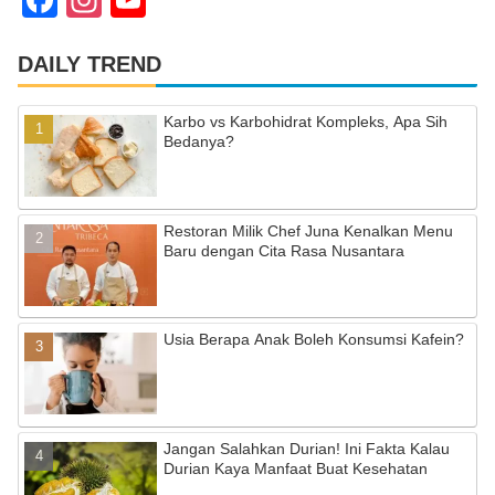
a
st
o
c
a
u
DAILY TREND
e
gr
T
Karbo vs Karbohidrat Kompleks, Apa Sih
b
a
u
Bedanya?
o
m
b
o
e
Restoran Milik Chef Juna Kenalkan Menu
k
C
Baru dengan Cita Rasa Nusantara
h
a
Usia Berapa Anak Boleh Konsumsi Kafein?
n
n
el
Jangan Salahkan Durian! Ini Fakta Kalau
Durian Kaya Manfaat Buat Kesehatan