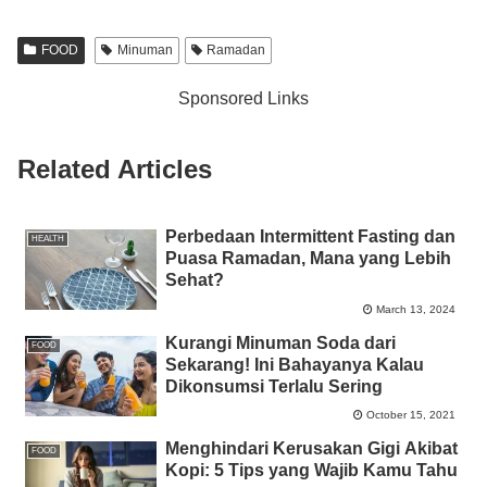
c
tt
at
e
ss
ail
p
ar
e
er
s
e
y
e
FOOD
Minuman
Ramadan
b
A
n
Li
Sponsored Links
o
p
g
n
o
p
er
k
Related Articles
k
Perbedaan Intermittent Fasting dan
HEALTH
Puasa Ramadan, Mana yang Lebih
Sehat?
March 13, 2024
Kurangi Minuman Soda dari
FOOD
Sekarang! Ini Bahayanya Kalau
Dikonsumsi Terlalu Sering
October 15, 2021
Menghindari Kerusakan Gigi Akibat
FOOD
Kopi: 5 Tips yang Wajib Kamu Tahu