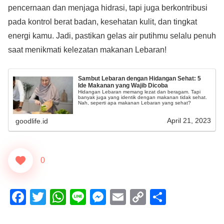
pencernaan dan menjaga hidrasi, tapi juga berkontribusi
pada kontrol berat badan, kesehatan kulit, dan tingkat
energi kamu. Jadi, pastikan gelas air putihmu selalu penuh
saat menikmati kelezatan makanan Lebaran!
Sambut Lebaran dengan Hidangan Sehat: 5
Ide Makanan yang Wajib Dicoba
Hidangan Lebaran memang lezat dan beragam. Tapi
banyak juga yang identik dengan makanan tidak sehat.
Nah, seperti apa makanan Lebaran yang sehat?
April 21, 2023
goodlife.id
0
F
T
W
Li
M
E
C
S
a
wi
h
n
e
m
o
h