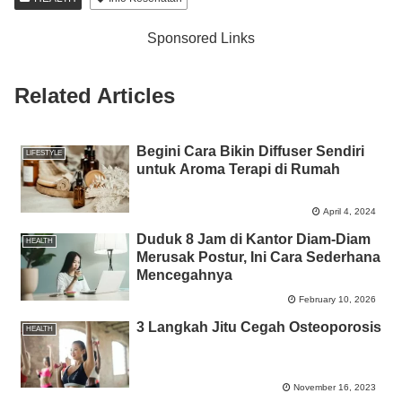
b
A
n
Li
Sponsored Links
o
p
g
n
o
p
er
k
Related Articles
k
Begini Cara Bikin Diffuser Sendiri
LIFESTYLE
untuk Aroma Terapi di Rumah
April 4, 2024
Duduk 8 Jam di Kantor Diam-Diam
HEALTH
Merusak Postur, Ini Cara Sederhana
Mencegahnya
February 10, 2026
3 Langkah Jitu Cegah Osteoporosis
HEALTH
November 16, 2023