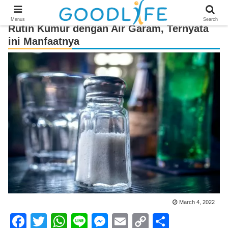
Menus
Search
Rutin Kumur dengan Air Garam, Ternyata
ini Manfaatnya
March 4, 2022
F
T
W
Li
M
E
C
S