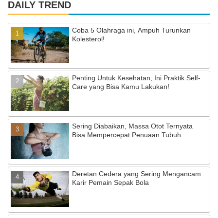
c
a
u
DAILY TREND
e
gr
T
Coba 5 Olahraga ini, Ampuh Turunkan
b
a
u
Kolesterol!
o
m
b
o
e
Penting Untuk Kesehatan, Ini Praktik Self-
k
C
Care yang Bisa Kamu Lakukan!
h
a
Sering Diabaikan, Massa Otot Ternyata
n
Bisa Mempercepat Penuaan Tubuh
n
el
Deretan Cedera yang Sering Mengancam
Karir Pemain Sepak Bola