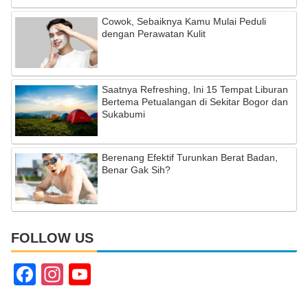
Cowok, Sebaiknya Kamu Mulai Peduli
dengan Perawatan Kulit
Saatnya Refreshing, Ini 15 Tempat Liburan
Bertema Petualangan di Sekitar Bogor dan
Sukabumi
Berenang Efektif Turunkan Berat Badan,
Benar Gak Sih?
FOLLOW US
F
In
Y
a
st
o