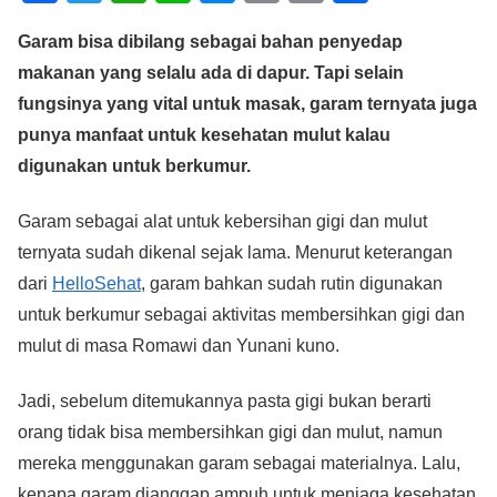
a
wi
h
n
e
m
o
h
Garam bisa dibilang sebagai bahan penyedap
c
tt
at
e
ss
ail
p
ar
makanan yang selalu ada di dapur. Tapi selain
e
er
s
e
y
e
fungsinya yang vital untuk masak, garam ternyata juga
b
A
n
Li
punya manfaat untuk kesehatan mulut kalau
o
p
g
n
digunakan untuk berkumur.
o
p
er
k
Garam sebagai alat untuk kebersihan gigi dan mulut
k
ternyata sudah dikenal sejak lama. Menurut keterangan
dari
HelloSehat
, garam bahkan sudah rutin digunakan
untuk berkumur sebagai aktivitas membersihkan gigi dan
mulut di masa Romawi dan Yunani kuno.
Jadi, sebelum ditemukannya pasta gigi bukan berarti
orang tidak bisa membersihkan gigi dan mulut, namun
mereka menggunakan garam sebagai materialnya. Lalu,
kenapa garam dianggap ampuh untuk menjaga kesehatan