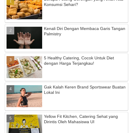
b
a
u
Konsumsi Sehari?
o
m
b
o
e
Kenali Diri Dengan Membaca Garis Tangan
k
C
Palmistry
h
a
5 Healthy Catering, Cocok Untuk Diet
n
dengan Harga Terjangkau!
n
el
Gak Kalah Keren Brand Sportswear Buatan
Lokal Ini
Yellow Fit Kitchen, Catering Sehat yang
Dirintis Oleh Mahasiswa UI