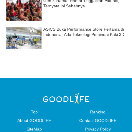
Gen Z Ramai-Ramai Tinggalkan Alkohol,
Ternyata ini Sebabnya
ASICS Buka Performance Store Pertama di
Indonesia, Ada Teknologi Pemindai Kaki 3D
Top
Ranking
About GOODLIFE
Contact GOODLIFE
SiteMap
Privacy Policy