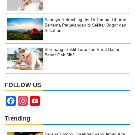
Saatnya Refreshing, Ini 15 Tempat Liburan
Bertema Petualangan di Sekitar Bogor dan
Sukabumi
Berenang Efektif Turunkan Berat Badan,
Benar Gak Sih?
FOLLOW US
F
In
Y
a
st
o
c
a
u
Trending
e
gr
T
Berapa Potong Gorengan yang Aman Kita