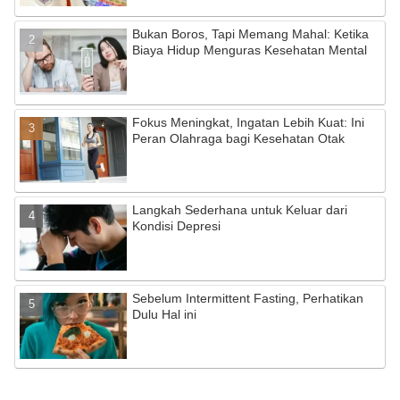
o
e
Bukan Boros, Tapi Memang Mahal: Ketika
k
C
Biaya Hidup Menguras Kesehatan Mental
h
a
Fokus Meningkat, Ingatan Lebih Kuat: Ini
n
Peran Olahraga bagi Kesehatan Otak
n
el
Langkah Sederhana untuk Keluar dari
Kondisi Depresi
Sebelum Intermittent Fasting, Perhatikan
Dulu Hal ini