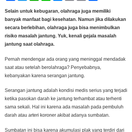
a
wi
h
n
e
m
o
h
Selain untuk kebugaran, olahraga juga memiliki
c
tt
at
e
ss
ail
p
ar
banyak manfaat bagi kesehatan. Namun jika dilakukan
e
er
s
e
y
e
secara berlebihan, olahraga juga bisa menimbulkan
b
A
n
Li
risiko masalah jantung. Yuk, kenali gejala masalah
o
p
g
n
jantung saat olahraga.
o
p
er
k
Pernah mendengar ada orang yang meninggal mendadak
k
saat atau setelah berolahraga? Penyebabnya,
kebanyakan karena serangan jantung.
Serangan jantung adalah kondisi medis serius yang terjadi
ketika pasokan darah ke jantung terhambat atau terhenti
sama sekali. Hal ini karena ada masalah pada pembuluh
darah atau arteri koroner akibat adanya sumbatan.
Sumbatan ini bisa karena akumulasi plak yang terdiri dari