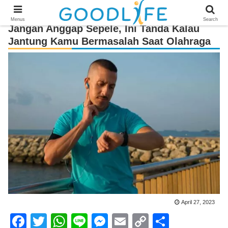
Menus
Search
Jangan Anggap Sepele, Ini Tanda Kalau
Jantung Kamu Bermasalah Saat Olahraga
April 27, 2023
F
T
W
Li
M
E
C
S