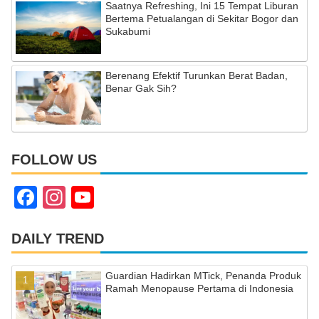
Saatnya Refreshing, Ini 15 Tempat Liburan
Bertema Petualangan di Sekitar Bogor dan
Sukabumi
Berenang Efektif Turunkan Berat Badan,
Benar Gak Sih?
FOLLOW US
F
In
Y
a
st
o
c
a
u
DAILY TREND
e
gr
T
Guardian Hadirkan MTick, Penanda Produk
b
a
u
Ramah Menopause Pertama di Indonesia
o
m
b