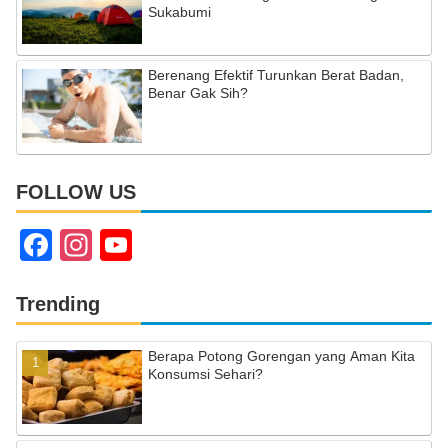
Sukabumi
Berenang Efektif Turunkan Berat Badan,
Benar Gak Sih?
FOLLOW US
F
In
Y
a
st
o
c
a
u
Trending
e
gr
T
Berapa Potong Gorengan yang Aman Kita
b
a
u
Konsumsi Sehari?
o
m
b
o
e