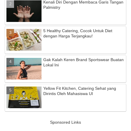
Kenali Diri Dengan Membaca Garis Tangan
k
C
Palmistry
h
a
5 Healthy Catering, Cocok Untuk Diet
n
dengan Harga Terjangkau!
n
el
Gak Kalah Keren Brand Sportswear Buatan
Lokal Ini
Yellow Fit Kitchen, Catering Sehat yang
Dirintis Oleh Mahasiswa UI
Sponsored Links