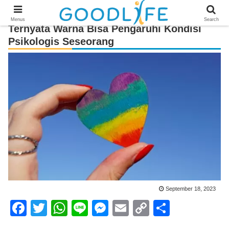
Menus
Search
Ternyata Warna Bisa Pengaruhi Kondisi
Psikologis Seseorang
September 18, 2023
F
T
W
Li
M
E
C
S
a
wi
h
n
e
m
o
h