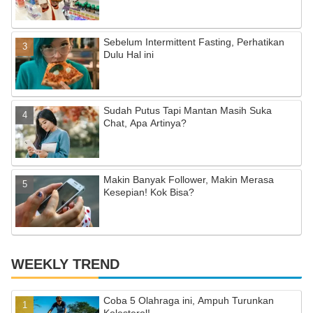
h
a
Sebelum Intermittent Fasting, Perhatikan
n
Dulu Hal ini
n
el
Sudah Putus Tapi Mantan Masih Suka
Chat, Apa Artinya?
Makin Banyak Follower, Makin Merasa
Kesepian! Kok Bisa?
WEEKLY TREND
Coba 5 Olahraga ini, Ampuh Turunkan