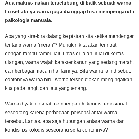
Ada makna-makan terselubung di balik sebuah warna.
c
tt
at
e
ss
ail
p
ar
Itu sebabnya warna juga dianggap bisa mempengaruhi
e
er
s
e
y
e
psikologis manusia.
b
A
n
Li
o
p
g
n
Apa yang kira-kira datang ke pikiran kita ketika mendengar
o
p
er
k
tentang warna “merah”? Mungkin kita akan teringat
dengan rambu-rambu lalu lintas di jalan, nilai di kertas
k
ulangan, warna wajah karakter kartun yang sedang marah,
dan berbagai macam hal lainnya. Bila warna lain disebut,
contohnya warna biru; warna tersebut akan mengingatkan
kita pada langit dan laut yang tenang.
Warna diyakini dapat mempengaruhi kondisi emosional
seseorang karena perbedaan persepsi antar warna
tersebut. Lantas, apa saja hubungan antara warna dan
kondisi psikologis seseorang serta contohnya?