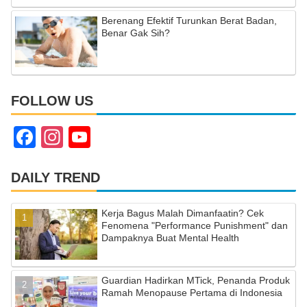
Berenang Efektif Turunkan Berat Badan,
Benar Gak Sih?
FOLLOW US
F
In
Y
a
st
o
c
a
u
DAILY TREND
e
gr
T
Kerja Bagus Malah Dimanfaatin? Cek
b
a
u
Fenomena "Performance Punishment" dan
Dampaknya Buat Mental Health
o
m
b
o
e
Guardian Hadirkan MTick, Penanda Produk
k
C
Ramah Menopause Pertama di Indonesia