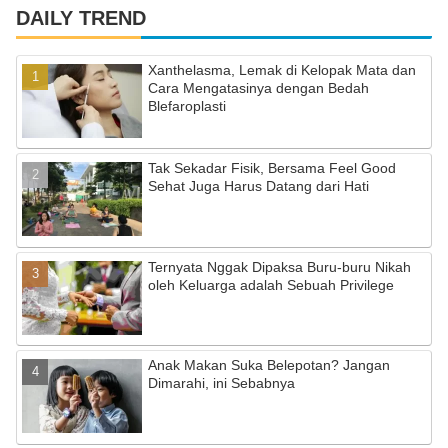
c
a
u
DAILY TREND
e
gr
T
Xanthelasma, Lemak di Kelopak Mata dan
b
a
u
Cara Mengatasinya dengan Bedah
Blefaroplasti
o
m
b
o
e
Tak Sekadar Fisik, Bersama Feel Good
k
C
Sehat Juga Harus Datang dari Hati
h
a
Ternyata Nggak Dipaksa Buru-buru Nikah
n
oleh Keluarga adalah Sebuah Privilege
n
el
Anak Makan Suka Belepotan? Jangan
Dimarahi, ini Sebabnya