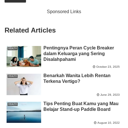
e
er
s
e
y
e
b
A
n
Li
Sponsored Links
o
p
g
n
o
p
er
k
Related Articles
k
Pentingnya Peran Cycle Breaker
HEALTH
dalam Keluarga yang Sering
Disalahpahami
October 23, 2025
Benarkah Wanita Lebih Rentan
HEALTH
Terkena Vertigo?
June 29, 2023
Tips Penting Buat Kamu yang Mau
HEALTH
Belajar Stand-up Paddle Board
August 10, 2022