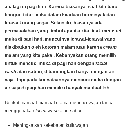
c
tt
at
e
ss
ail
p
ar
apalagi di pagi hari. Karena biasanya, saat kita baru
e
er
s
e
y
e
bangun tidur muka dalam keadaan berminyak dan
b
A
n
Li
terasa kurang segar. Selain itu, biasanya ada
o
p
g
n
permasalahan yang timbul apabila kita tidak mencuci
o
p
er
k
muka di pagi hari, munculnya jerawat-jerawat yang
k
diakibatkan oleh kotoran malam atau karena
cream
malam yang kita pakai. Kebanyakan orang memilih
untuk mencuci muka di pagi hari dengan
facial
wash
atau sabun, dibandingkan hanya dengan air
saja. Tapi pada kenyataannya mencuci muka dengan
air saja di pagi hari memiliki banyak manfaat loh.
Berikut manfaat-manfaat utama mencuci wajah tanpa
menggunakan
facial wash
atau sabun.
Meningkatkan kekebalan kulit wajah