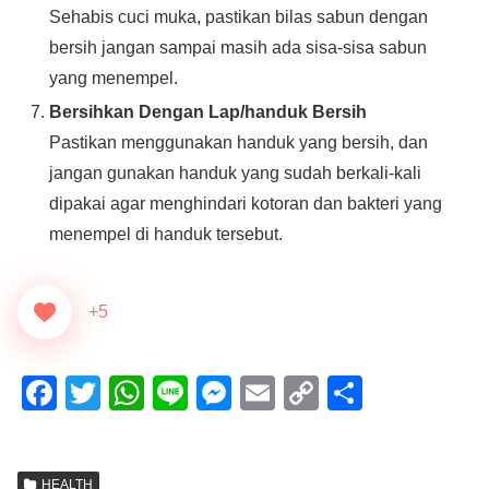
Sehabis cuci muka, pastikan bilas sabun dengan
bersih jangan sampai masih ada sisa-sisa sabun
yang menempel.
Bersihkan Dengan Lap/handuk Bersih
Pastikan menggunakan handuk yang bersih, dan
jangan gunakan handuk yang sudah berkali-kali
dipakai agar menghindari kotoran dan bakteri yang
menempel di handuk tersebut.
+5
F
T
W
Li
M
E
C
S
a
wi
h
n
e
m
o
h
c
tt
at
e
ss
ail
p
ar
HEALTH