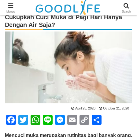
Menus
Search
Cukupkah Cuci Muka di Pagi Hari Hanya
Dengan Air Saja?
April 25, 2020
October 21, 2020
F
T
W
Li
M
E
C
S
a
wi
h
n
e
m
o
h
Mencuci muka merupakan rutinitas bagi banyak orang,