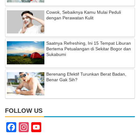
Cowok, Sebaiknya Kamu Mulai Peduli
dengan Perawatan Kulit
Saatnya Refreshing, Ini 15 Tempat Liburan
Bertema Petualangan di Sekitar Bogor dan
Sukabumi
Berenang Efektif Turunkan Berat Badan,
Benar Gak Sih?
FOLLOW US
F
In
Y
a
st
o